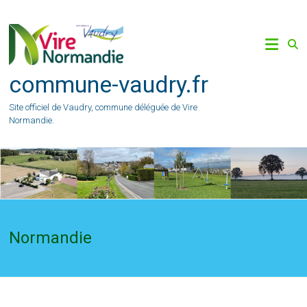
Skip
to
content
commune-vaudry.fr
Site officiel de Vaudry, commune déléguée de Vire
Normandie.
Normandie