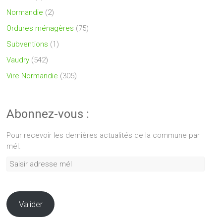
Normandie
(2)
Ordures ménagères
(75)
Subventions
(1)
Vaudry
(542)
Vire Normandie
(305)
Abonnez-vous :
Pour recevoir les dernières actualités de la commune par
mél.
Saisir
adresse
mél
Valider