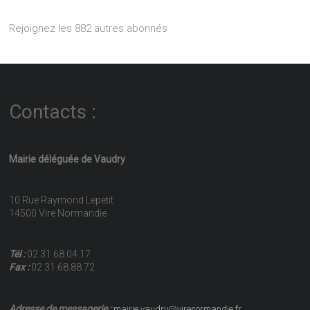
Rejoignez les 882 autres abonnés
Contacts :
Mairie déléguée de Vaudry
10 Rue Raymond Lepetit
14500 Vire Normandie
Tél :
02.31.68.04.17
Fax :
02.31.68.88.72
Adresse de messagerie :
mairie.vaudry@virenormandie.fr