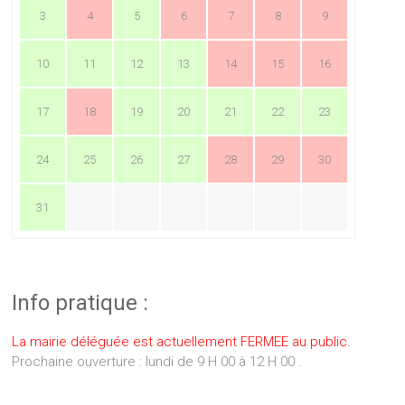
3
4
5
6
7
8
9
10
11
12
13
14
15
16
17
18
19
20
21
22
23
24
25
26
27
28
29
30
31
Info pratique :
La mairie déléguée est actuellement FERMEE au public.
Prochaine ouverture : lundi de 9 H 00 à 12 H 00 .