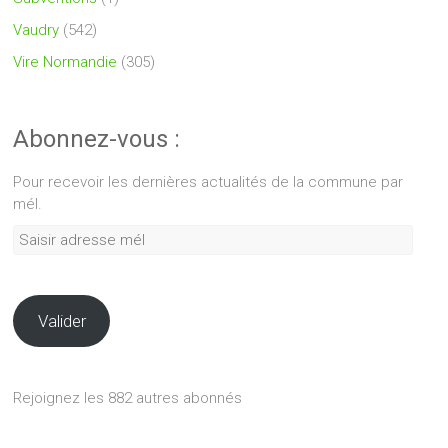
Vaudry
(542)
Vire Normandie
(305)
Abonnez-vous :
Pour recevoir les dernières actualités de la commune par
mél.
Saisir
adresse
mél
Valider
Rejoignez les 882 autres abonnés