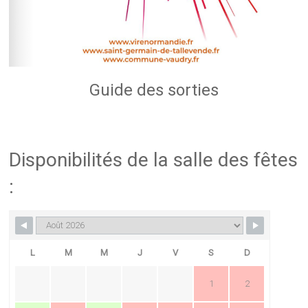
Guide des sorties
Disponibilités de la salle des fêtes
:
L
M
M
J
V
S
D
1
2