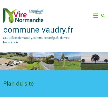
Skip
to
content
commune-vaudry.fr
Site officiel de Vaudry, commune déléguée de Vire
Normandie.
Plan du site