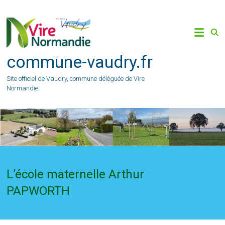
Skip
to
content
commune-vaudry.fr
Site officiel de Vaudry, commune déléguée de Vire
Normandie.
L’école maternelle Arthur
PAPWORTH