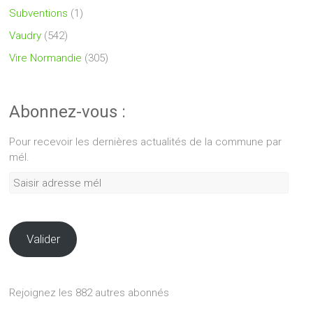
Subventions
(1)
Vaudry
(542)
Vire Normandie
(305)
Abonnez-vous :
Pour recevoir les dernières actualités de la commune par
mél.
Saisir
adresse
mél
Valider
Rejoignez les 882 autres abonnés