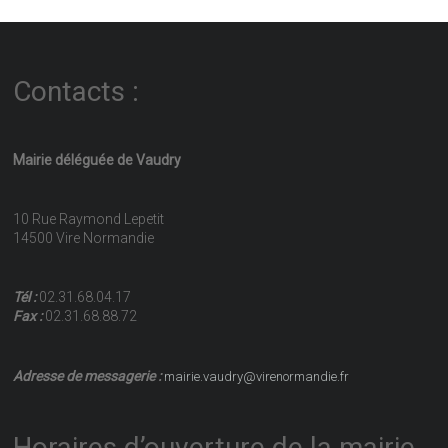
Contacts :
Mairie déléguée de Vaudry
10 Rue Raymond Lepetit
14500 Vire Normandie
Tél :
02.31.68.04.17
Fax :
02.31.68.88.72
Adresse de messagerie :
mairie.vaudry@virenormandie.fr
Horaires d’ouverture de la mairie