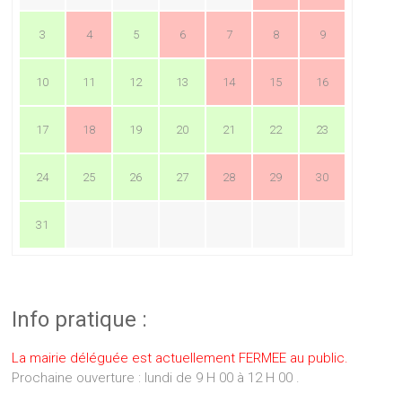
3
4
5
6
7
8
9
10
11
12
13
14
15
16
17
18
19
20
21
22
23
24
25
26
27
28
29
30
31
Info pratique :
La mairie déléguée est actuellement FERMEE au public.
Prochaine ouverture : lundi de 9 H 00 à 12 H 00 .