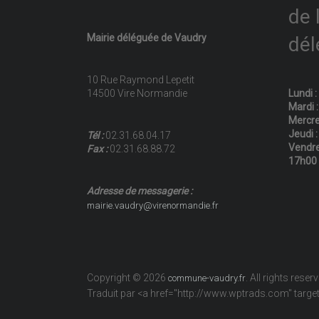
de 
Mairie déléguée de Vaudry
dél
10 Rue Raymond Lepetit
14500 Vire Normandie
Lundi 
Mardi 
Mercre
Jeudi 
Tél :
02.31.68.04.17
Vendre
Fax :
02.31.68.88.72
17h00
Adresse de messagerie :
mairie.vaudry@virenormandie.fr
Copyright © 2026
. All rights reser
commune-vaudry.fr
Traduit par <a href="http://www.wptrads.com" tar