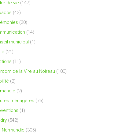
re de vie
(147)
vados
(42)
rémonies
(30)
mmunication
(14)
seil municipal
(1)
le
(24)
ctions
(11)
ercom de la Vire au Noireau
(100)
ilité
(2)
rmandie
(2)
ures ménagères
(75)
ventions
(1)
dry
(542)
e Normandie
(305)