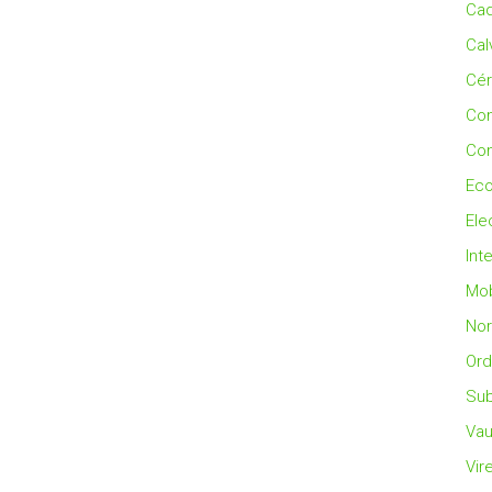
Cad
Cal
Cé
Co
Con
Eco
Ele
Int
Mob
No
Ord
Sub
Vau
Vir