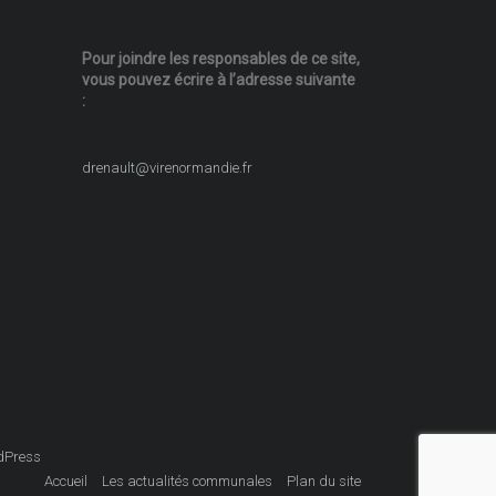
Pour joindre les responsables
de ce site,
vous pouvez écrire
à l’adresse suivante
:
drenault@virenormandie.fr
dPress
Accueil
Les actualités communales
Plan du site