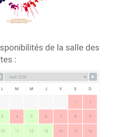
sponibilités de la salle des
tes :
L
M
M
J
V
S
D
1
2
3
4
5
6
7
8
9
10
11
12
13
14
15
16