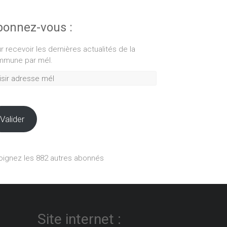
onnez-vous :
r recevoir les dernières actualités de la
mune par mél.
ir
esse
Valider
oignez les 882 autres abonnés
Site internet :