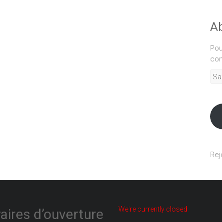
Ab
Pou
com
Sais
adr
mél
Rej
We're currently closed.
aires d’ouverture