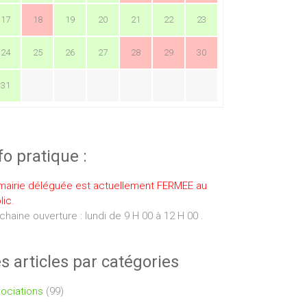
17
18
19
20
21
22
23
24
25
26
27
28
29
30
31
fo pratique :
mairie déléguée est actuellement FERMEE au
lic.
chaine ouverture : lundi de 9 H 00 à 12 H 00 .
s articles par catégories
ociations
(99)