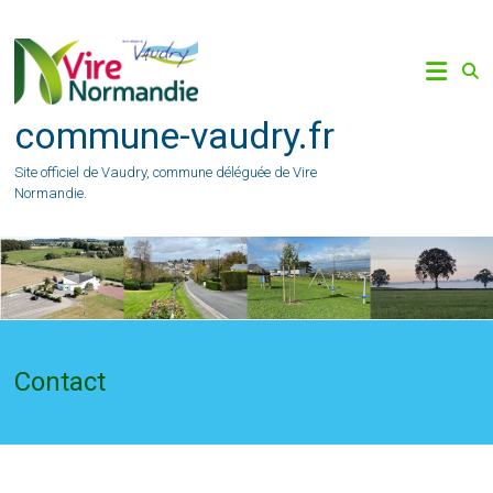
Skip
to
content
commune-vaudry.fr
Site officiel de Vaudry, commune déléguée de Vire
Normandie.
Contact