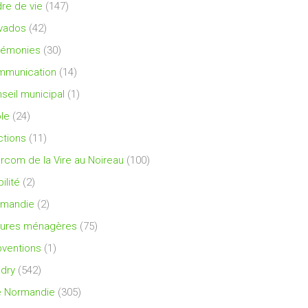
re de vie
(147)
vados
(42)
rémonies
(30)
mmunication
(14)
seil municipal
(1)
le
(24)
ctions
(11)
ercom de la Vire au Noireau
(100)
ilité
(2)
rmandie
(2)
ures ménagères
(75)
ventions
(1)
dry
(542)
e Normandie
(305)