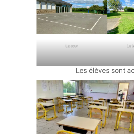
La cour
Le t
Les élèves sont ac