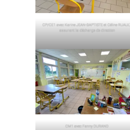
CP/CE1 avec Karine JEAN-BAPTISTE et Céline RUAUL
assurant la décharge de direction
CM1 avec Fanny DURAND