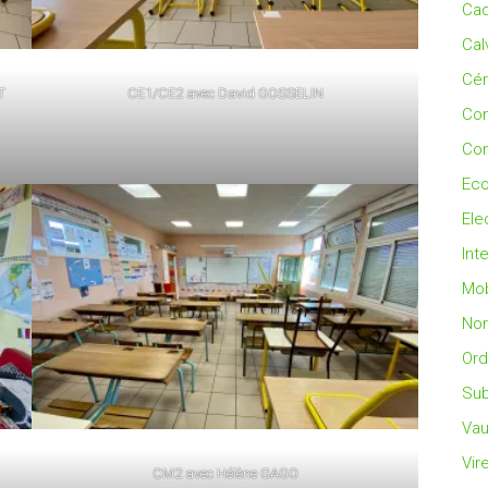
Cad
Cal
Cé
T
CE1/CE2 avec David GOSSELIN
Co
Con
Eco
Ele
Int
Mob
No
Ord
Sub
Vau
Vir
CM2 avec Hélène GAGO