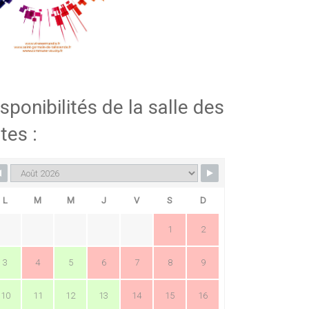
sponibilités de la salle des
tes :
L
M
M
J
V
S
D
1
2
3
4
5
6
7
8
9
10
11
12
13
14
15
16