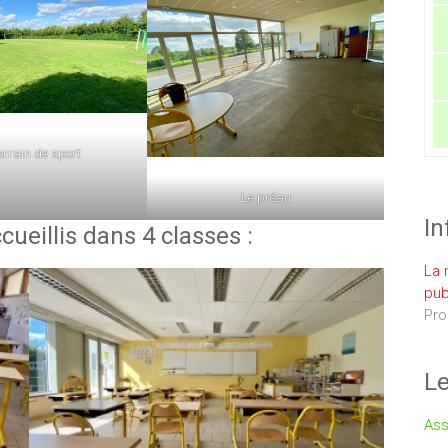
errain de sport
Le préau
In
cueillis dans 4 classes :
La 
pub
Pro
Le
Ass