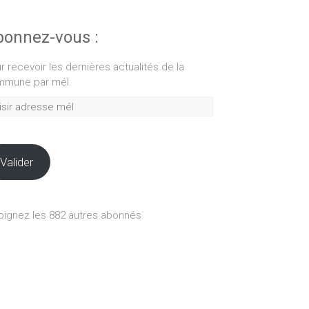
onnez-vous :
r recevoir les dernières actualités de la
mune par mél.
ir
esse
Valider
oignez les 882 autres abonnés