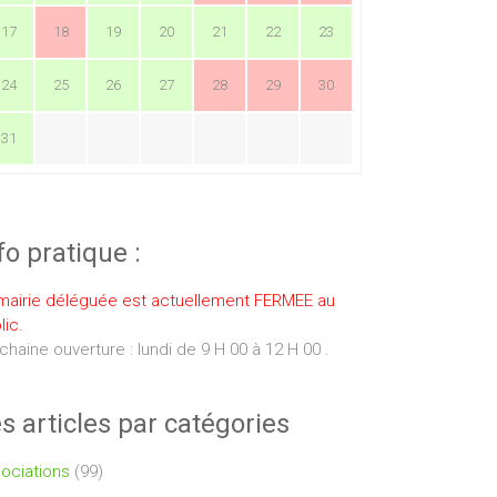
17
18
19
20
21
22
23
24
25
26
27
28
29
30
31
fo pratique :
mairie déléguée est actuellement FERMEE au
lic.
chaine ouverture : lundi de 9 H 00 à 12 H 00 .
s articles par catégories
ociations
(99)