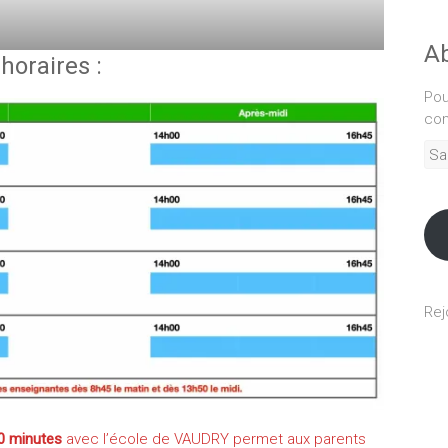
Ab
horaires :
Pou
com
Sais
adr
mél
Rej
0 minutes
avec l’école de VAUDRY permet aux parents