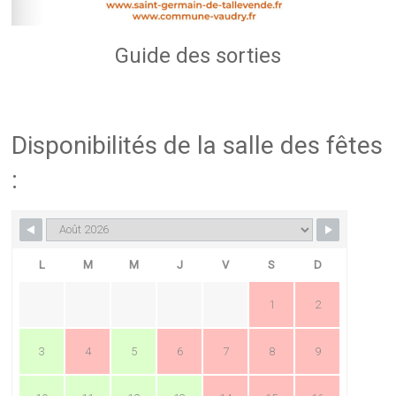
Guide des sorties
Disponibilités de la salle des fêtes
:
L
M
M
J
V
S
D
1
2
3
4
5
6
7
8
9