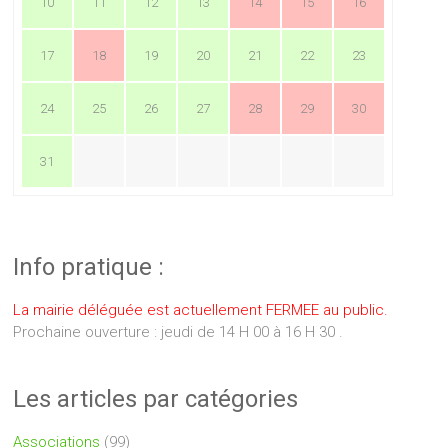
10
11
12
13
14
15
16
17
18
19
20
21
22
23
24
25
26
27
28
29
30
31
Info pratique :
La mairie déléguée est actuellement FERMEE au public.
Prochaine ouverture : jeudi de 14 H 00 à 16 H 30 .
Les articles par catégories
Associations
(99)