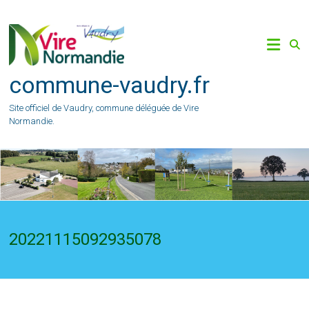
Skip
to
content
commune-vaudry.fr
Site officiel de Vaudry, commune déléguée de Vire
Normandie.
20221115092935078