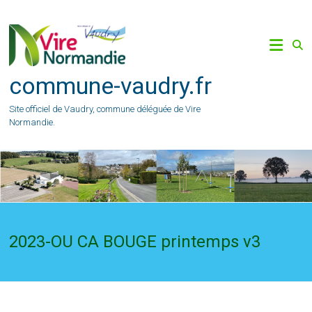
Skip
to
content
commune-vaudry.fr
Site officiel de Vaudry, commune déléguée de Vire
Normandie.
2023-OU CA BOUGE printemps v3