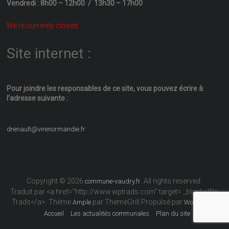
Vendredi : 8h00 – 12h00 / 13h30 – 17h00
We're currently closed.
Site internet :
Pour joindre les responsables
de ce site, vous pouvez écrire
à
l’adresse suivante :
drenault@virenormandie.fr
Copyright © 2026
. All rights reserved.
commune-vaudry.fr
Traduit par <a href="http://www.wptrads.com" target= _blank>Wp
Trads</a>. Thème
par ThemeGrill Propulsé par
Ample
WordPress
Accueil
Les actualités communales
Plan du site