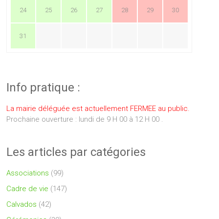
24
25
26
27
28
29
30
31
Info pratique :
La mairie déléguée est actuellement FERMEE au public.
Prochaine ouverture : lundi de 9 H 00 à 12 H 00 .
Les articles par catégories
Associations
(99)
Cadre de vie
(147)
Calvados
(42)