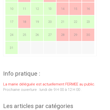
10
11
12
13
14
15
16
17
18
19
20
21
22
23
24
25
26
27
28
29
30
31
Info pratique :
La mairie déléguée est actuellement FERMEE au public.
Prochaine ouverture : lundi de 9 H 00 à 12 H 00 .
Les articles par catégories