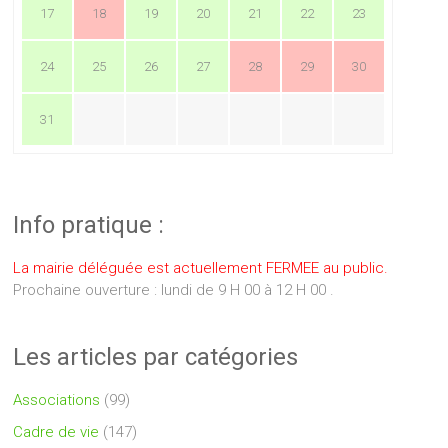
17
18
19
20
21
22
23
24
25
26
27
28
29
30
31
Info pratique :
La mairie déléguée est actuellement FERMEE au public.
Prochaine ouverture : lundi de 9 H 00 à 12 H 00 .
Les articles par catégories
Associations
(99)
Cadre de vie
(147)