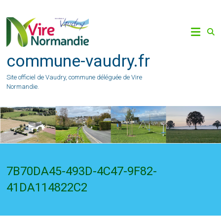
Skip
to
content
commune-vaudry.fr
Site officiel de Vaudry, commune déléguée de Vire
Normandie.
7B70DA45-493D-4C47-9F82-
41DA114822C2