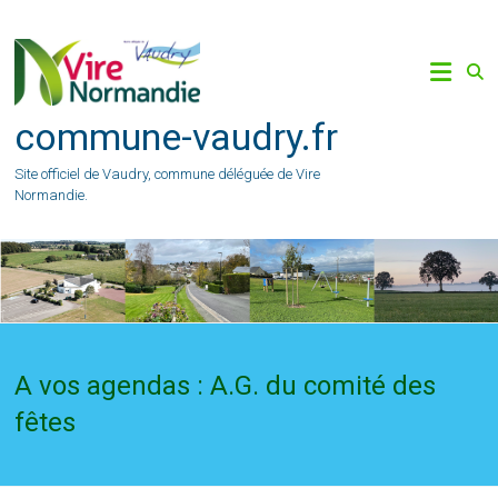
Skip
to
content
commune-vaudry.fr
Site officiel de Vaudry, commune déléguée de Vire
Normandie.
A vos agendas : A.G. du comité des
fêtes