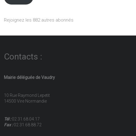
Rejoignez les 882 autres abonnés
Contacts :
Mairie déléguée de Vaudry
10 Rue Raymond Lepetit
14500 Vire Normandie
Tél :
02.31.68.04.17
Fax :
02.31.68.88.72