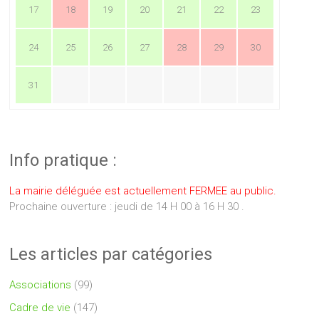
17
18
19
20
21
22
23
24
25
26
27
28
29
30
31
Info pratique :
La mairie déléguée est actuellement FERMEE au public.
Prochaine ouverture : jeudi de 14 H 00 à 16 H 30 .
Les articles par catégories
Associations
(99)
Cadre de vie
(147)