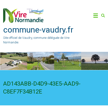
Skip
to
content
commune-vaudry.fr
Site officiel de Vaudry, commune déléguée de Vire
Normandie.
AD143ABB-D4D9-43E5-AAD9-
C8EF7F34B12E