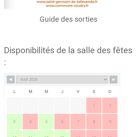
Guide des sorties
Disponibilités de la salle des fêtes
:
L
M
M
J
V
S
D
1
2
3
4
5
6
7
8
9