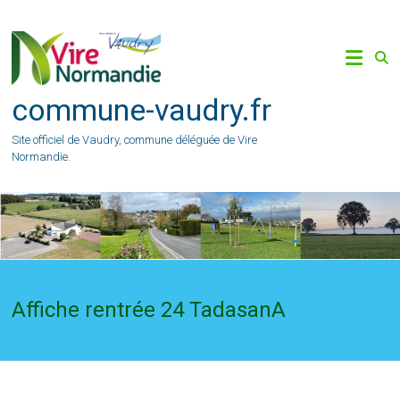
Skip
to
content
commune-vaudry.fr
Site officiel de Vaudry, commune déléguée de Vire
Normandie.
Affiche rentrée 24 TadasanA