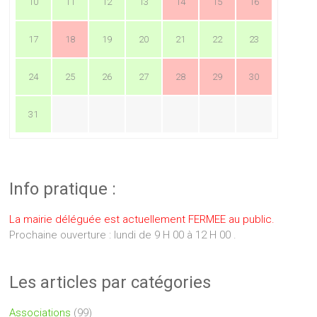
10
11
12
13
14
15
16
17
18
19
20
21
22
23
24
25
26
27
28
29
30
31
Info pratique :
La mairie déléguée est actuellement FERMEE au public.
Prochaine ouverture : lundi de 9 H 00 à 12 H 00 .
Les articles par catégories
Associations
(99)