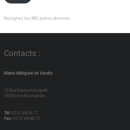
Rejoignez les 882 autres abonnés
Contacts :
Mairie déléguée de Vaudry
10 Rue Raymond Lepetit
14500 Vire Normandie
Tél :
02.31.68.04.17
Fax :
02.31.68.88.72