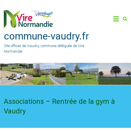
Skip
to
content
commune-vaudry.fr
Site officiel de Vaudry, commune déléguée de Vire
Normandie.
Associations – Rentrée de la gym à
Vaudry