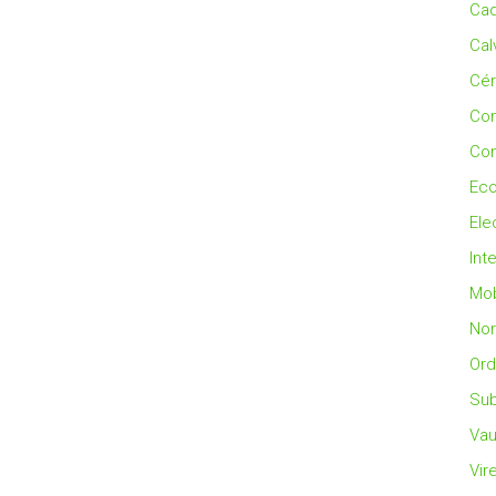
Cad
Cal
Cé
Co
Con
Eco
Ele
Int
Mob
No
Ord
Sub
Vau
Vir