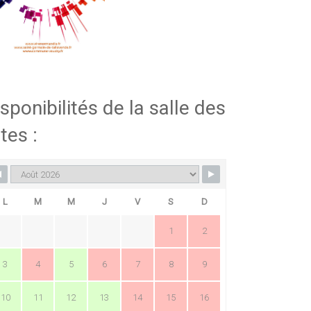
sponibilités de la salle des
tes :
L
M
M
J
V
S
D
1
2
3
4
5
6
7
8
9
10
11
12
13
14
15
16