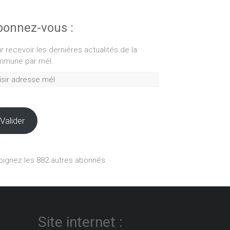
onnez-vous :
r recevoir les dernières actualités de la
mune par mél.
ir
esse
Valider
oignez les 882 autres abonnés
Site internet :