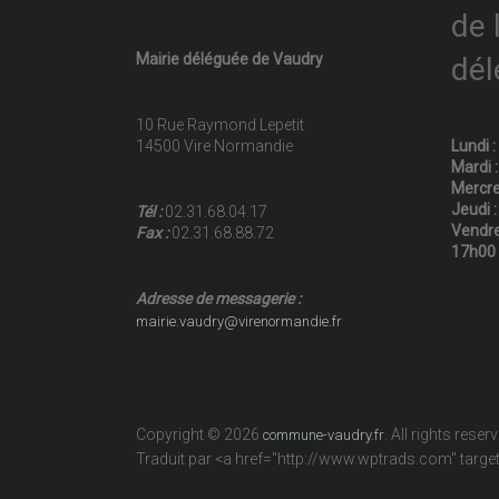
de 
Mairie déléguée de Vaudry
dél
10 Rue Raymond Lepetit
14500 Vire Normandie
Lundi 
Mardi 
Mercre
Jeudi 
Tél :
02.31.68.04.17
Vendre
Fax :
02.31.68.88.72
17h00
Adresse de messagerie :
mairie.vaudry@virenormandie.fr
Copyright © 2026
. All rights reser
commune-vaudry.fr
Traduit par <a href="http://www.wptrads.com" tar