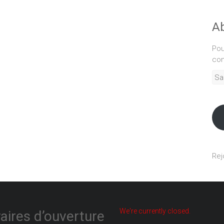
Ab
Pou
com
Sais
adr
mél
Rej
We're currently closed.
aires d’ouverture