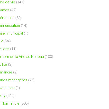
re de vie
(147)
vados
(42)
rémonies
(30)
mmunication
(14)
seil municipal
(1)
le
(24)
ctions
(11)
ercom de la Vire au Noireau
(100)
ilité
(2)
rmandie
(2)
ures ménagères
(75)
ventions
(1)
dry
(542)
e Normandie
(305)