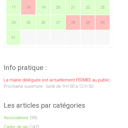
17
18
19
20
21
22
23
24
25
26
27
28
29
30
31
Info pratique :
La mairie déléguée est actuellement FERMEE au public.
Prochaine ouverture : lundi de 9 H 00 à 12 H 00 .
Les articles par catégories
Associations
(99)
Cadre de vie
(147)