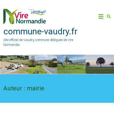
Skip
to
content
commune-vaudry.fr
Site officiel de Vaudry, commune déléguée de Vire
Normandie.
Auteur :
mairie