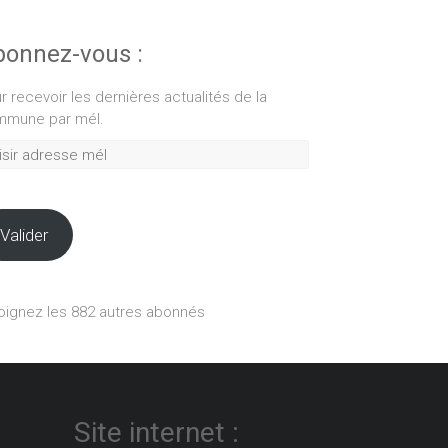
onnez-vous :
r recevoir les dernières actualités de la
mune par mél.
ir
esse
Valider
oignez les 882 autres abonnés
Site internet :