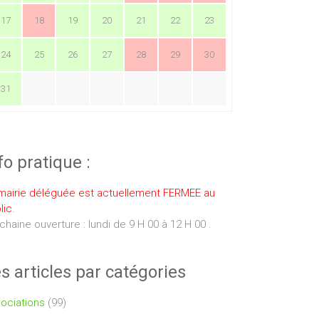
17
18
19
20
21
22
23
24
25
26
27
28
29
30
31
fo pratique :
mairie déléguée est actuellement FERMEE au
lic.
chaine ouverture : lundi de 9 H 00 à 12 H 00 .
s articles par catégories
ociations
(99)