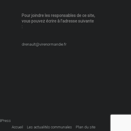
Pour joindre les responsables
de ce site,
vous pouvez écrire
à l’adresse suivante
:
drenault@virenormandie.fr
dPress
Accueil
Les actualités communales
Plan du site