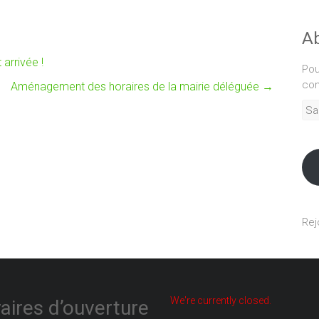
Ab
arrivée !
Pou
com
Aménagement des horaires de la mairie déléguée
→
Sais
adr
mél
Rej
We're currently closed.
aires d’ouverture