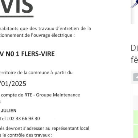
Di
fê