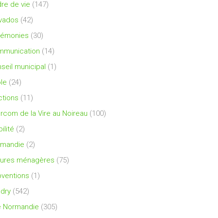
re de vie
(147)
vados
(42)
rémonies
(30)
mmunication
(14)
seil municipal
(1)
le
(24)
ctions
(11)
ercom de la Vire au Noireau
(100)
ilité
(2)
rmandie
(2)
ures ménagères
(75)
ventions
(1)
dry
(542)
e Normandie
(305)