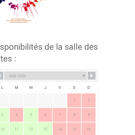
sponibilités de la salle des
tes :
L
M
M
J
V
S
D
1
2
3
4
5
6
7
8
9
10
11
12
13
14
15
16