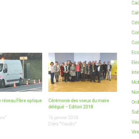
Cad
Cal
Cé
Co
Con
Eco
Ele
Int
Mob
No
e réseau Fibre optique
Cérémonie des voeux du maire
Ord
délégué – Edition 2018
1
Sub
os"
16 janvier 2018
Vau
Dans "Vaudry"
Vir