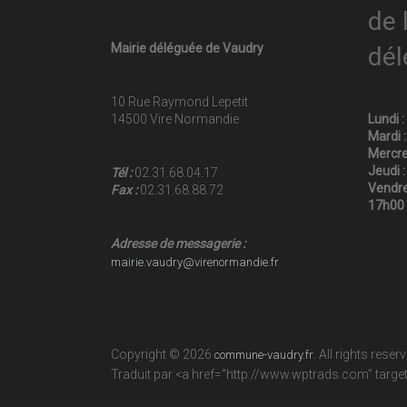
de 
Mairie déléguée de Vaudry
dél
10 Rue Raymond Lepetit
14500 Vire Normandie
Lundi 
Mardi 
Mercre
Jeudi 
Tél :
02.31.68.04.17
Vendre
Fax :
02.31.68.88.72
17h00
Adresse de messagerie :
mairie.vaudry@virenormandie.fr
Copyright © 2026
. All rights reser
commune-vaudry.fr
Traduit par <a href="http://www.wptrads.com" tar