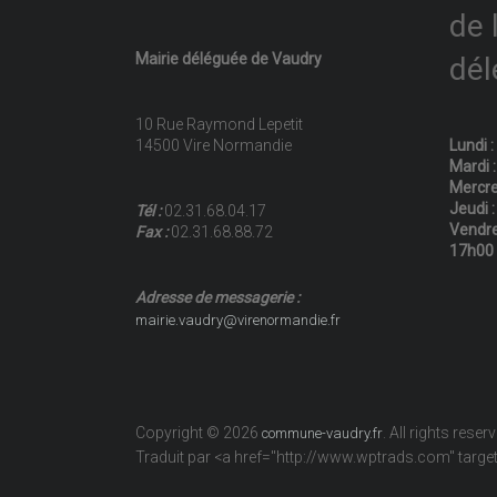
de 
Mairie déléguée de Vaudry
dél
10 Rue Raymond Lepetit
14500 Vire Normandie
Lundi 
Mardi 
Mercre
Jeudi 
Tél :
02.31.68.04.17
Vendre
Fax :
02.31.68.88.72
17h00
Adresse de messagerie :
mairie.vaudry@virenormandie.fr
Copyright © 2026
. All rights reser
commune-vaudry.fr
Traduit par <a href="http://www.wptrads.com" tar