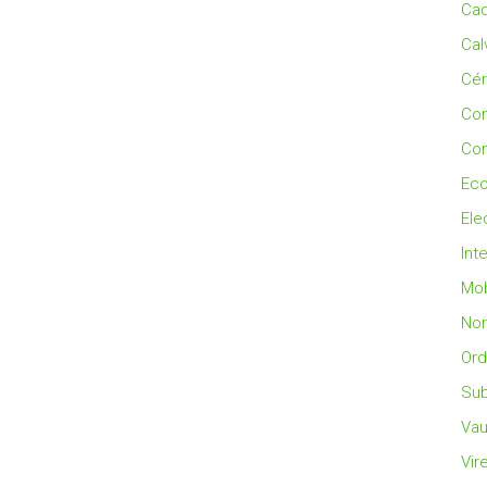
Cad
Cal
Cé
Co
Con
Eco
Ele
Int
Mob
No
Ord
Sub
Vau
Vir