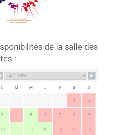
sponibilités de la salle des
tes :
L
M
M
J
V
S
D
1
2
3
4
5
6
7
8
9
10
11
12
13
14
15
16