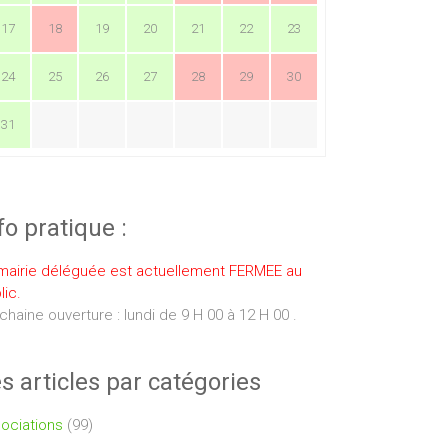
17
18
19
20
21
22
23
24
25
26
27
28
29
30
31
fo pratique :
mairie déléguée est actuellement FERMEE au
lic.
chaine ouverture : lundi de 9 H 00 à 12 H 00 .
s articles par catégories
ociations
(99)