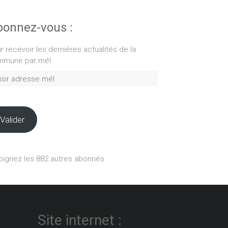
onnez-vous :
r recevoir les dernières actualités de la
mune par mél.
ir
esse
Valider
oignez les 882 autres abonnés
Site internet :