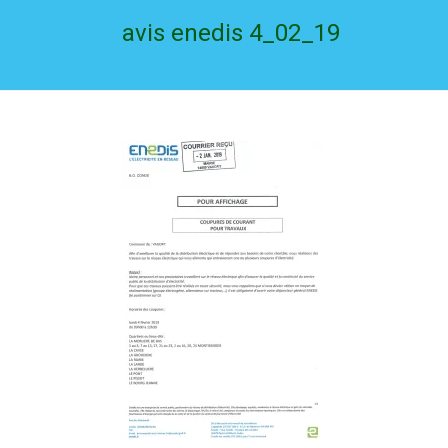
avis enedis 4_02_19