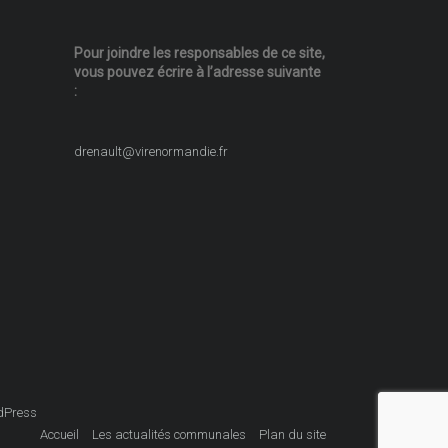
Pour joindre les responsables
de ce site,
vous pouvez écrire
à l’adresse suivante
:
drenault@virenormandie.fr
dPress
Accueil
Les actualités communales
Plan du site