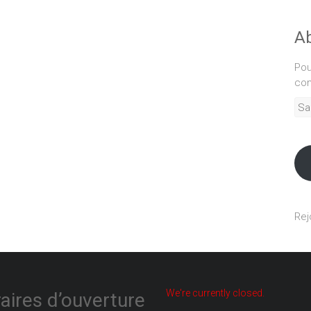
Ab
Pou
com
Sais
adr
mél
Rej
We're currently closed.
aires d’ouverture