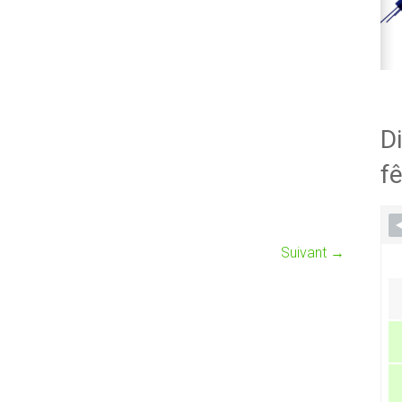
Di
fê
Suivant →