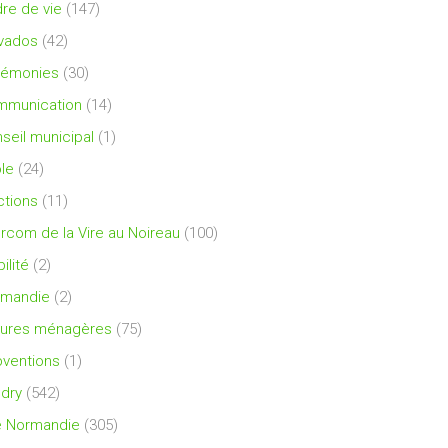
re de vie
(147)
vados
(42)
rémonies
(30)
mmunication
(14)
seil municipal
(1)
le
(24)
ctions
(11)
ercom de la Vire au Noireau
(100)
ilité
(2)
rmandie
(2)
ures ménagères
(75)
ventions
(1)
dry
(542)
e Normandie
(305)