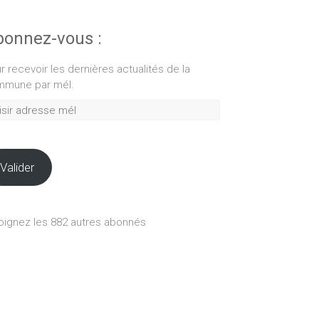
onnez-vous :
r recevoir les dernières actualités de la
mune par mél.
ir
esse
Valider
oignez les 882 autres abonnés