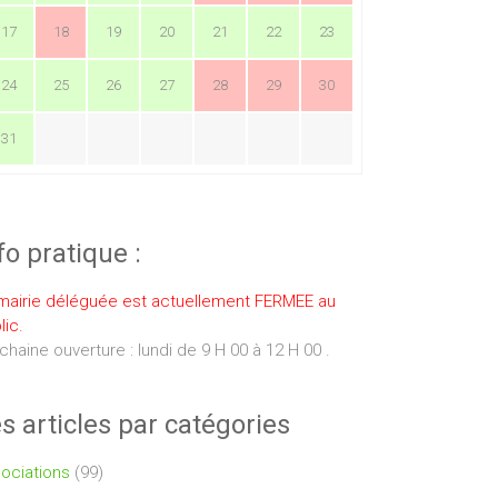
17
18
19
20
21
22
23
24
25
26
27
28
29
30
31
fo pratique :
mairie déléguée est actuellement FERMEE au
lic.
chaine ouverture : lundi de 9 H 00 à 12 H 00 .
s articles par catégories
ociations
(99)