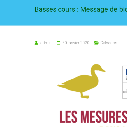
Basses cours : Message de bi
admin
30 janvier 2020
Calvados