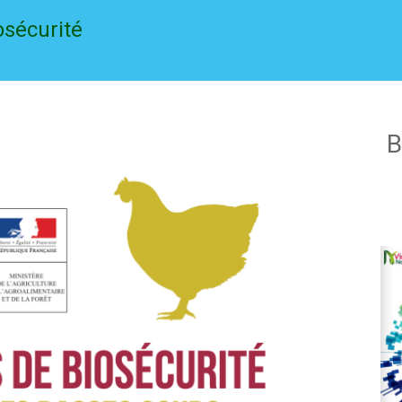
osécurité
B