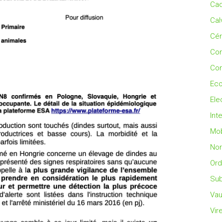
Cad
Cal
Cé
Co
Con
Eco
Ele
Int
Mob
No
Ord
Sub
Vau
Vir