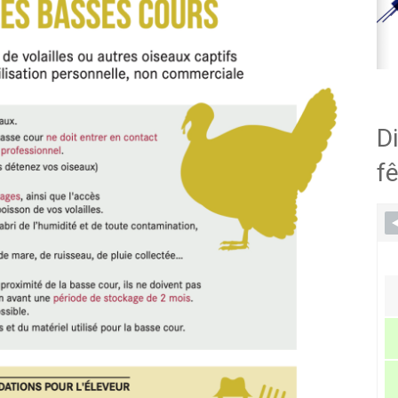
Di
fê