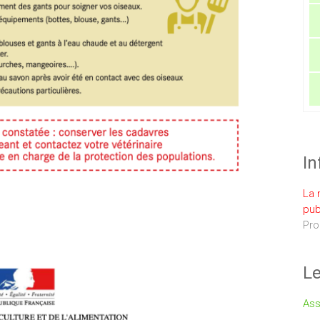
In
La 
pub
Pro
Le
Ass