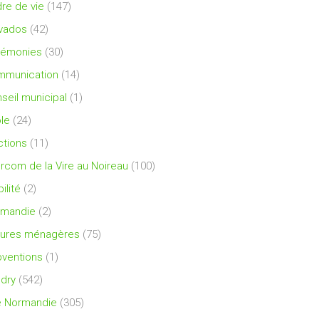
re de vie
(147)
vados
(42)
rémonies
(30)
mmunication
(14)
seil municipal
(1)
le
(24)
ctions
(11)
ercom de la Vire au Noireau
(100)
ilité
(2)
rmandie
(2)
ures ménagères
(75)
ventions
(1)
dry
(542)
e Normandie
(305)