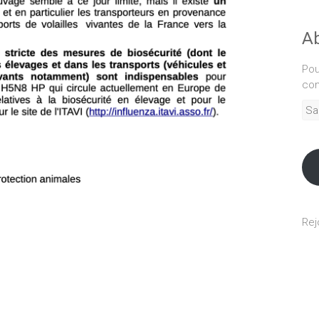
Ab
Pou
com
Sais
adr
mél
Rej