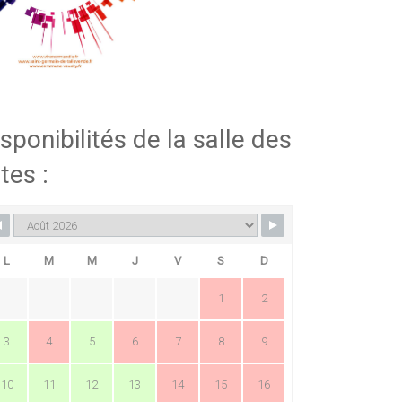
sponibilités de la salle des
tes :
L
M
M
J
V
S
D
1
2
3
4
5
6
7
8
9
10
11
12
13
14
15
16