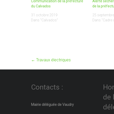
Communication de la préfecture
Alerte séch
du Calvados
de la préfect
31 octobre 2019
25 septembr
Dans "Calvados"
Dans "Cadre d
←
Travaux électriques
Contacts :
Hor
de 
Mairie déléguée de Vaudry
dél