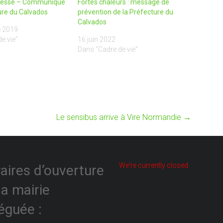
eresse – Communiqué
Fortes chaleurs : message de
ure du Calvados
prévention de la Préfecture du
Calvados
e 2019
e vie"
16 juin 2022
Dans "Cadre de vie"
Le sensibus arrive à Vire Normandie
→
We're currently closed.
aires d’ouverture
la mairie
éguée :