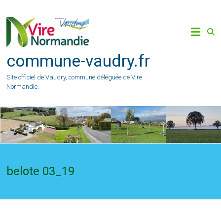
Skip
to
content
commune-vaudry.fr
Site officiel de Vaudry, commune déléguée de Vire
Normandie.
belote 03_19