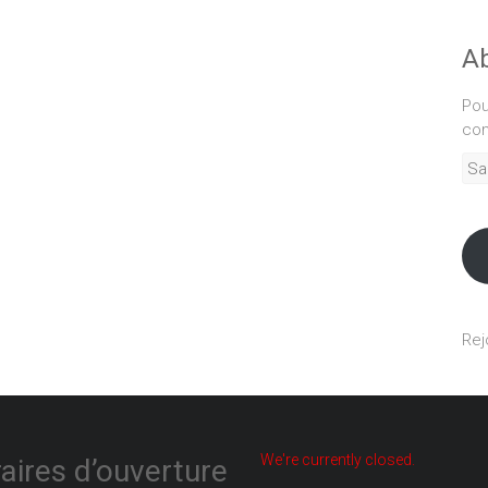
Ab
Pou
com
Sais
adr
mél
Rej
We're currently closed.
aires d’ouverture