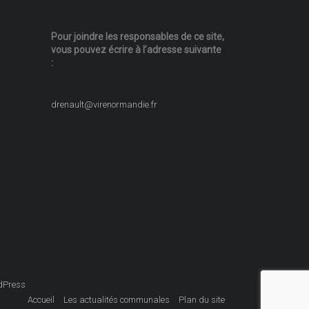
Pour joindre les responsables
de ce site,
vous pouvez écrire
à l’adresse suivante
:
drenault@virenormandie.fr
dPress
Accueil
Les actualités communales
Plan du site