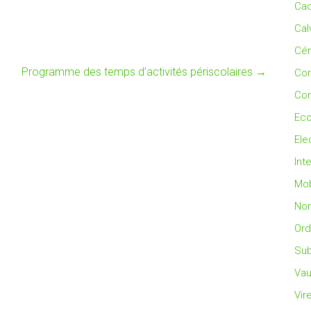
Cad
Cal
Cé
Programme des temps d’activités périscolaires
→
Co
Con
Eco
Ele
Int
Mob
No
Ord
Sub
Vau
Vir