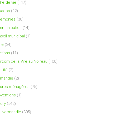
re de vie
(147)
vados
(42)
rémonies
(30)
mmunication
(14)
seil municipal
(1)
le
(24)
ctions
(11)
ercom de la Vire au Noireau
(100)
ilité
(2)
rmandie
(2)
ures ménagères
(75)
ventions
(1)
dry
(542)
e Normandie
(305)