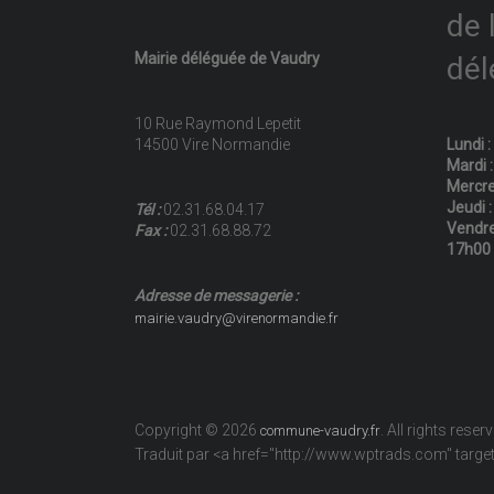
de 
Mairie déléguée de Vaudry
dél
10 Rue Raymond Lepetit
14500 Vire Normandie
Lundi 
Mardi 
Mercre
Jeudi 
Tél :
02.31.68.04.17
Vendre
Fax :
02.31.68.88.72
17h00
Adresse de messagerie :
mairie.vaudry@virenormandie.fr
Copyright © 2026
. All rights reser
commune-vaudry.fr
Traduit par <a href="http://www.wptrads.com" tar