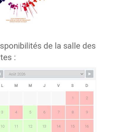
sponibilités de la salle des
tes :
L
M
M
J
V
S
D
1
2
3
4
5
6
7
8
9
10
11
12
13
14
15
16