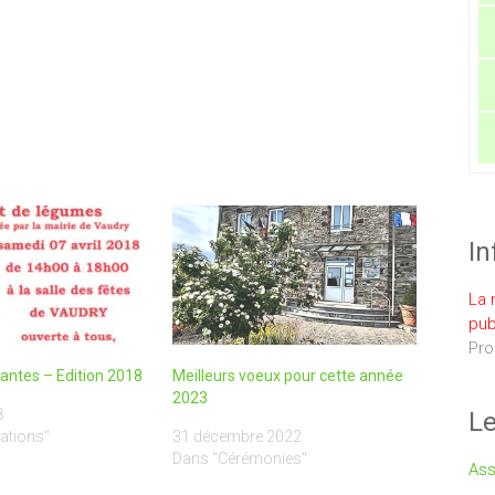
In
La 
pub
Pro
antes – Edition 2018
Meilleurs voeux pour cette année
2023
8
Le
ations"
31 décembre 2022
Dans "Cérémonies"
Ass