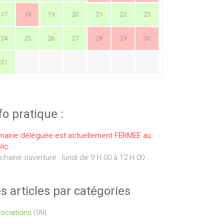
17
18
19
20
21
22
23
24
25
26
27
28
29
30
31
fo pratique :
mairie déléguée est actuellement FERMEE au
lic.
chaine ouverture : lundi de 9 H 00 à 12 H 00 .
s articles par catégories
ociations
(99)