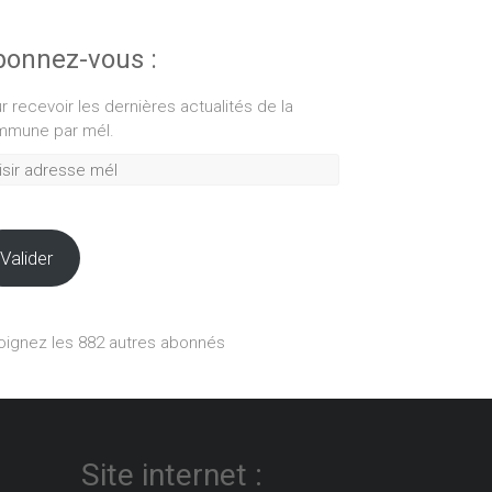
onnez-vous :
r recevoir les dernières actualités de la
mune par mél.
ir
esse
Valider
oignez les 882 autres abonnés
Site internet :