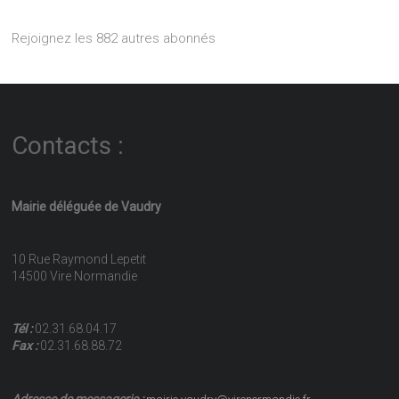
Rejoignez les 882 autres abonnés
Contacts :
Mairie déléguée de Vaudry
10 Rue Raymond Lepetit
14500 Vire Normandie
Tél :
02.31.68.04.17
Fax :
02.31.68.88.72
Adresse de messagerie :