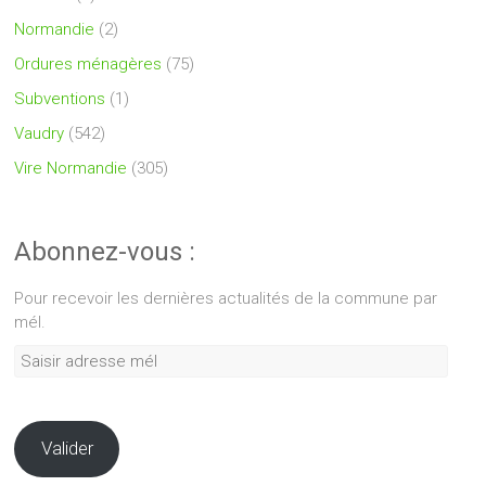
Normandie
(2)
Ordures ménagères
(75)
Subventions
(1)
Vaudry
(542)
Vire Normandie
(305)
Abonnez-vous :
Pour recevoir les dernières actualités de la commune par
mél.
Saisir
adresse
mél
Valider