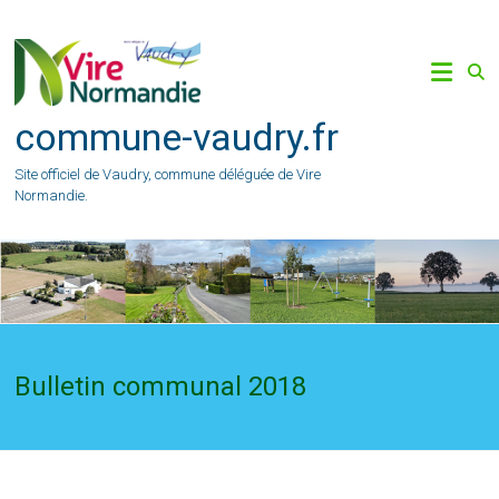
Skip
to
content
commune-vaudry.fr
Site officiel de Vaudry, commune déléguée de Vire
Normandie.
Bulletin communal 2018