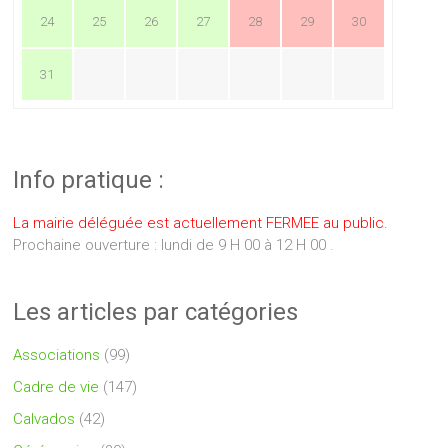
24
25
26
27
28
29
30
31
Info pratique :
La mairie déléguée est actuellement FERMEE au public.
Prochaine ouverture : lundi de 9 H 00 à 12 H 00 .
Les articles par catégories
Associations
(99)
Cadre de vie
(147)
Calvados
(42)