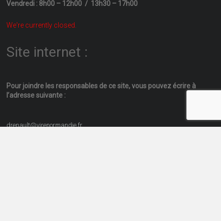
Vendredi : 8h00 – 12h00 / 13h30 – 17h00
We're currently closed.
Site internet :
Pour joindre les responsables
de ce site, vous pouvez écrire
à
l’adresse suivante :
drenault@virenormandie.fr
Copyright © 2026
. All rights reserved.
commune-vaudry.fr
Traduit par <a href="http://www.wptrads.com" target= _blank>Wp
Trads</a>. Thème
par ThemeGrill Propulsé par
Ample
WordPress
Accueil
Les actualités communales
Plan du site