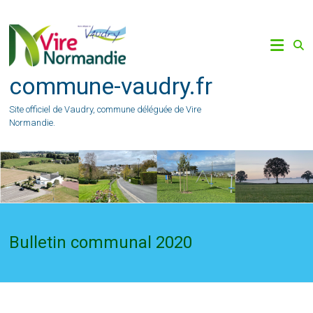
Skip
to
content
commune-vaudry.fr
Site officiel de Vaudry, commune déléguée de Vire
Normandie.
Bulletin communal 2020