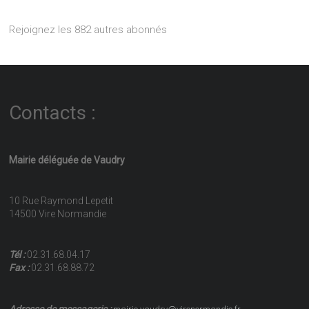
Rejoignez les 882 autres abonnés
Contacts :
Mairie déléguée de Vaudry
10 Rue Raymond Lepetit
14500 Vire Normandie
Tél :
02.31.68.04.17
Fax :
02.31.68.88.72
Adresse de messagerie :