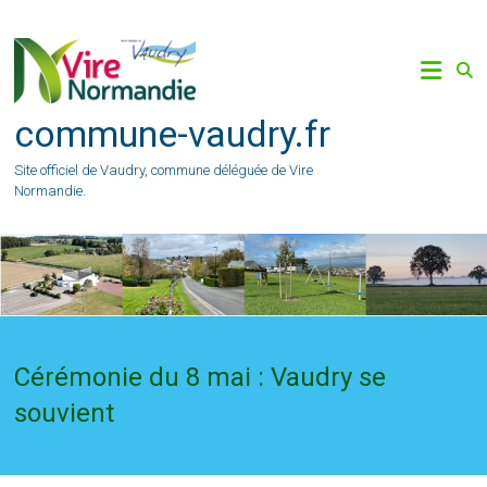
Skip
to
content
commune-vaudry.fr
Site officiel de Vaudry, commune déléguée de Vire
Normandie.
Cérémonie du 8 mai : Vaudry se
souvient