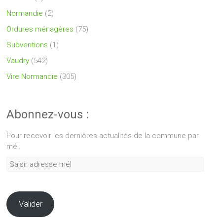
Normandie
(2)
Ordures ménagères
(75)
Subventions
(1)
Vaudry
(542)
Vire Normandie
(305)
Abonnez-vous :
Pour recevoir les dernières actualités de la commune par
mél.
Saisir
adresse
mél
Valider