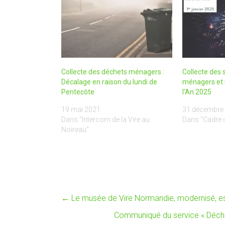
Collecte des déchets ménagers :
Collecte des 
Décalage en raison du lundi de
ménagers et r
Pentecôte
l’An 2025
19 mai 2021
31 décembre
Dans "Intercom de la Vire au
Dans "Cadre d
Noireau"
←
Le musée de Vire Normandie, modernisé, es
Communiqué du service « Déch