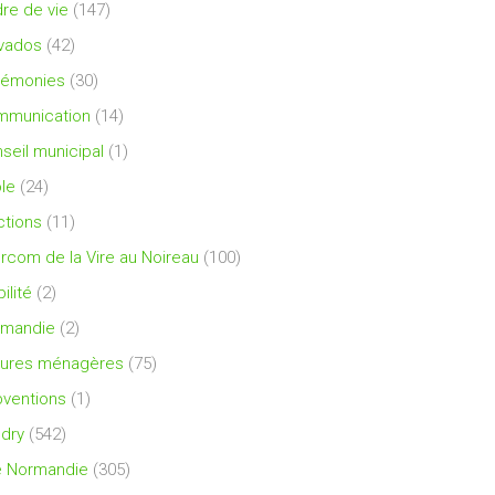
re de vie
(147)
vados
(42)
rémonies
(30)
mmunication
(14)
seil municipal
(1)
le
(24)
ctions
(11)
ercom de la Vire au Noireau
(100)
ilité
(2)
rmandie
(2)
ures ménagères
(75)
ventions
(1)
dry
(542)
e Normandie
(305)