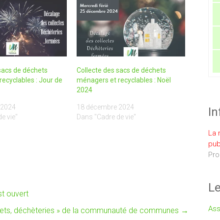
sacs de déchets
Collecte des sacs de déchets
ecyclables : Jour de
ménagers et recyclables : Noël
2024
 2024
18 décembre 2024
In
e vie"
Dans "Cadre de vie"
La 
pub
Pro
Le
t ouvert
Ass
ets, déchèteries » de la communauté de communes
→