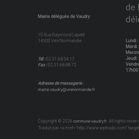
de 
Mairie déléguée de Vaudry
dél
10 Rue Raymond Lepetit
14500 Vire Normandie
Lundi 
Mardi 
Mercre
Jeudi 
Tél :
02.31.68.04.17
Vendre
Fax :
02.31.68.88.72
17h00
Adresse de messagerie :
mairie.vaudry@virenormandie.fr
Copyright © 2026
. All rights reser
commune-vaudry.fr
Traduit par <a href="http://www.wptrads.com" tar