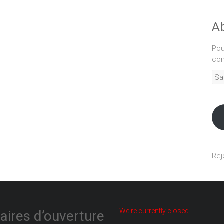
Ab
Pou
com
Sais
adr
mél
Rej
We're currently closed.
aires d’ouverture