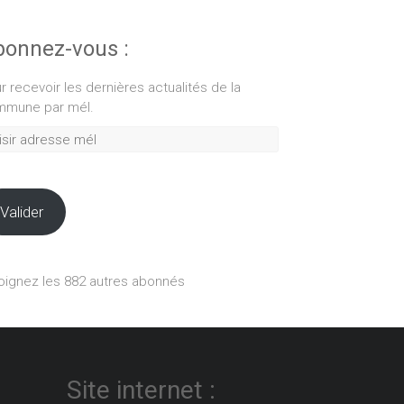
onnez-vous :
r recevoir les dernières actualités de la
mune par mél.
ir
esse
Valider
oignez les 882 autres abonnés
Site internet :