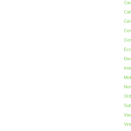
Cad
Cal
Cé
Co
Con
Eco
Ele
Int
Mob
No
Ord
Sub
Vau
Vir