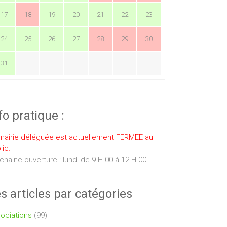
17
18
19
20
21
22
23
24
25
26
27
28
29
30
31
fo pratique :
mairie déléguée est actuellement FERMEE au
lic.
chaine ouverture : lundi de 9 H 00 à 12 H 00 .
s articles par catégories
ociations
(99)