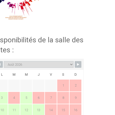
sponibilités de la salle des
tes :
L
M
M
J
V
S
D
1
2
3
4
5
6
7
8
9
10
11
12
13
14
15
16