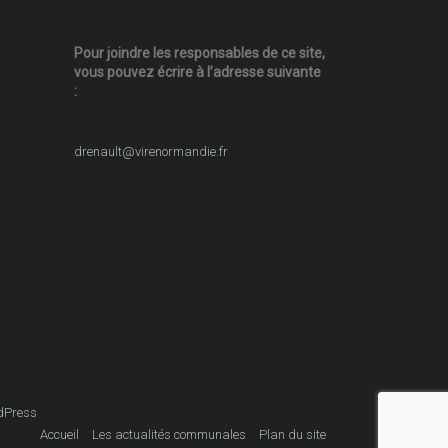
Pour joindre les responsables
de ce site,
vous pouvez écrire
à l’adresse suivante
:
drenault@virenormandie.fr
dPress
Accueil
Les actualités communales
Plan du site