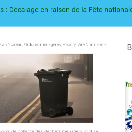
 : Décalage en raison de la Fête national
re au Noireau
,
Ordures ménagères
,
Vaudry
,
Vire Normandie
B
s jours de collecte des déchets ménagers vont se