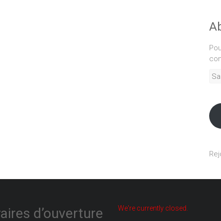
Ab
Pou
com
Sais
adr
mél
Rej
We're currently closed.
aires d’ouverture