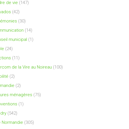
re de vie
(147)
vados
(42)
rémonies
(30)
mmunication
(14)
seil municipal
(1)
le
(24)
ctions
(11)
ercom de la Vire au Noireau
(100)
ilité
(2)
rmandie
(2)
ures ménagères
(75)
ventions
(1)
dry
(542)
e Normandie
(305)