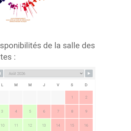
sponibilités de la salle des
tes :
L
M
M
J
V
S
D
1
2
3
4
5
6
7
8
9
10
11
12
13
14
15
16