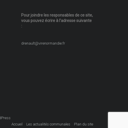
Pour joindre les responsables
de ce site,
vous pouvez écrire
à l’adresse suivante
:
drenault@virenormandie.fr
dPress
Accueil
Les actualités communales
Plan du site