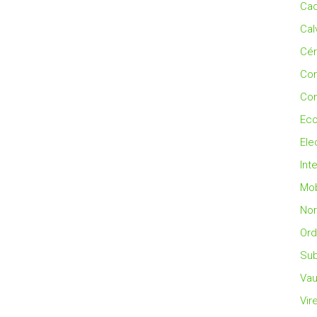
Cad
Cal
Cé
Co
Con
Eco
Ele
Int
Mob
No
Ord
Sub
Vau
Vir