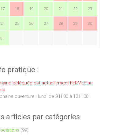
17
18
19
20
21
22
23
24
25
26
27
28
29
30
31
fo pratique :
mairie déléguée est actuellement FERMEE au
lic.
chaine ouverture : lundi de 9 H 00 à 12 H 00 .
s articles par catégories
ociations
(99)