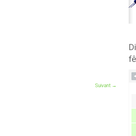
Di
fê
Suivant →