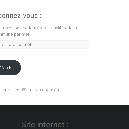
onnez-vous :
r recevoir les dernières actualités de la
mune par mél.
ir
esse
Valider
oignez les 882 autres abonnés
Site internet :