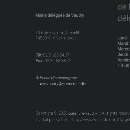
de 
Mairie déléguée de Vaudry
dél
10 Rue Raymond Lepetit
14500 Vire Normandie
Lundi 
Mardi 
Mercre
Jeudi 
Tél :
02.31.68.04.17
Vendre
Fax :
02.31.68.88.72
17h00
Adresse de messagerie :
mairie.vaudry@virenormandie.fr
Copyright © 2026
. All rights reser
commune-vaudry.fr
Traduit par <a href="http://www.wptrads.com" tar