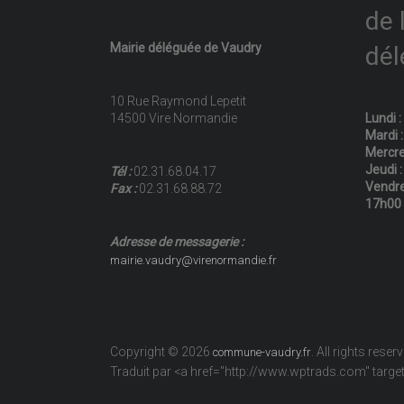
de 
Mairie déléguée de Vaudry
dél
10 Rue Raymond Lepetit
14500 Vire Normandie
Lundi 
Mardi 
Mercre
Jeudi 
Tél :
02.31.68.04.17
Vendre
Fax :
02.31.68.88.72
17h00
Adresse de messagerie :
mairie.vaudry@virenormandie.fr
Copyright © 2026
. All rights reser
commune-vaudry.fr
Traduit par <a href="http://www.wptrads.com" tar