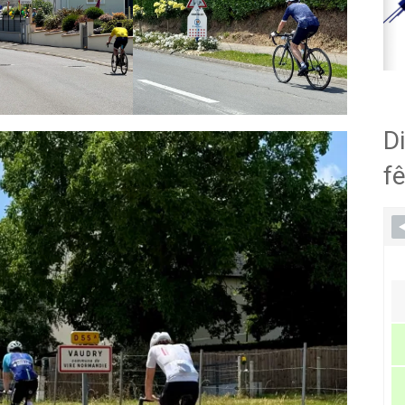
Di
fê