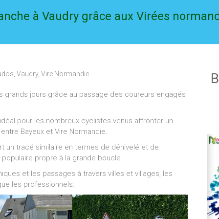
anche à Vaudry grâce aux Virées norman
ados
,
Vaudry
,
Vire Normandie
B
des grands jours grâce au passage des coureurs engagés
 idéal pour les nombreux cyclistes venus affronter un
in entre Bayeux et Vire Normandie.
 un tracé similaire en termes de dénivelé et de
populaire propre à la grande boucle.
ques et les passages à travers villes et villages, les
que les professionnels.