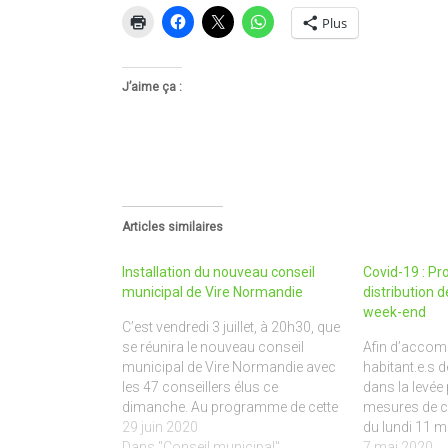
Plus
J’aime ça :
Articles similaires
Installation du nouveau conseil
Covid-19 : Pr
municipal de Vire Normandie
distribution 
week-end
C’est vendredi 3 juillet, à 20h30, que
se réunira le nouveau conseil
Afin d’accom
municipal de Vire Normandie avec
habitant.e.s 
les 47 conseillers élus ce
dans la levée
dimanche. Au programme de cette
mesures de c
soirée qui se tiendra au Vaudeville :
29 juin 2020
du lundi 11 
Installation du conseil municipal et
Dans "Conseil municipal"
a décidé l’ac
7 mai 2020