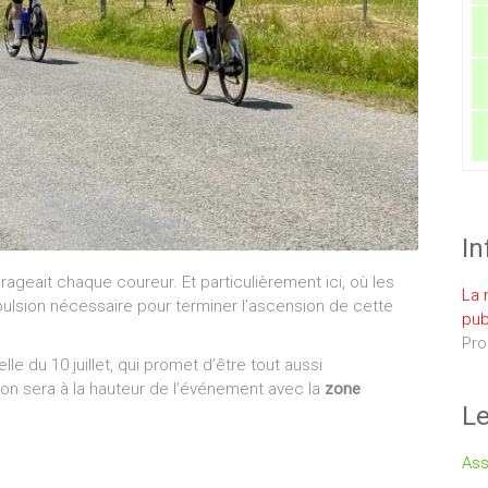
In
rageait chaque coureur. Et particulièrement ici, où les
La 
ulsion nécessaire pour terminer l’ascension de cette
pub
Pro
lle du 10 juillet, qui promet d’être tout aussi
ation sera à la hauteur de l’événement avec la
zone
Le
Ass