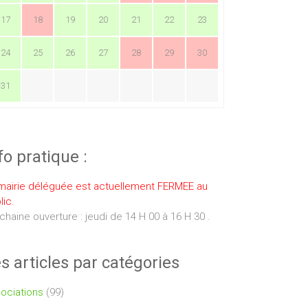
17
18
19
20
21
22
23
24
25
26
27
28
29
30
31
fo pratique :
mairie déléguée est actuellement FERMEE au
lic.
chaine ouverture : jeudi de 14 H 00 à 16 H 30 .
s articles par catégories
ociations
(99)