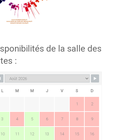
sponibilités de la salle des
tes :
L
M
M
J
V
S
D
1
2
3
4
5
6
7
8
9
10
11
12
13
14
15
16