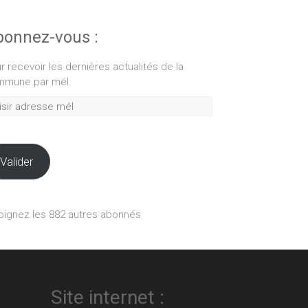
onnez-vous :
r recevoir les dernières actualités de la
mune par mél.
ir
esse
Valider
oignez les 882 autres abonnés
Site internet :