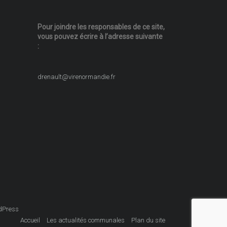
Pour joindre les responsables
de ce site,
vous pouvez écrire
à l’adresse suivante
:
drenault@virenormandie.fr
dPress
Accueil
Les actualités communales
Plan du site