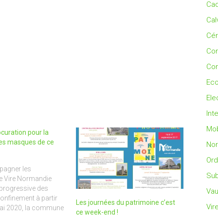
Cad
Cal
Cé
Co
Con
Eco
Ele
Int
Mob
ocuration pour la
des masques de ce
No
Ord
pagner les
Sub
de Vire Normandie
 progressive des
Vau
onfinement à partir
Les journées du patrimoine c’est
Vir
mai 2020, la commune
ce week-end !
quisition de masques