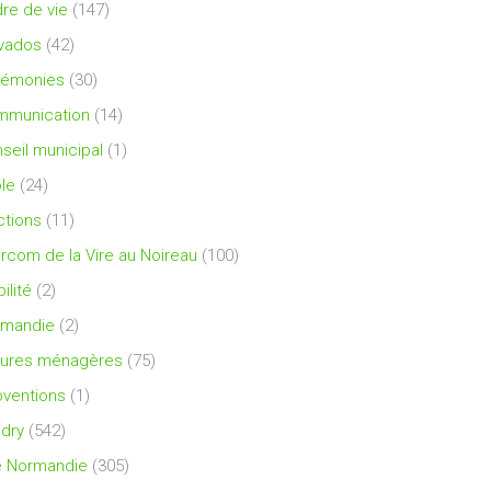
re de vie
(147)
vados
(42)
rémonies
(30)
mmunication
(14)
seil municipal
(1)
le
(24)
ctions
(11)
ercom de la Vire au Noireau
(100)
ilité
(2)
rmandie
(2)
ures ménagères
(75)
ventions
(1)
dry
(542)
e Normandie
(305)