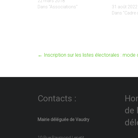
22 mars 2018
Dans "Associations"
31 août 2022
Dans "Cadre d
←
Inscription sur les listes électorales : mode
Contacts :
Hor
de 
Mairie déléguée de Vaudry
dél
10 Rue Raymond Lepetit