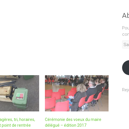
Ab
Pou
com
Sais
adr
mél
Rej
ères, tri, horaires,
Cérémonie des voeux du maire
it point de rentrée
délégué – édition 2017