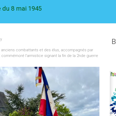
 du 8 mai 1945
ry
B
s anciens combattants et des élus, accompagnés par
t commémoré l’armistice signant la fin de la 2nde guerre