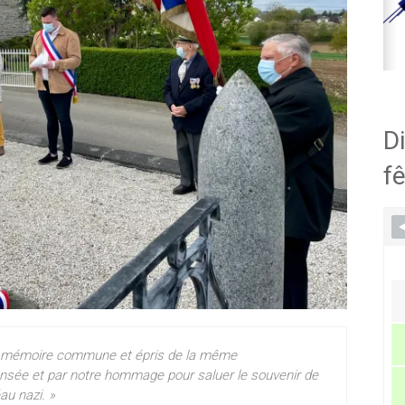
Di
fê
tre mémoire commune et épris de la même
nsée et par notre hommage pour saluer le souvenir de
au nazi. »