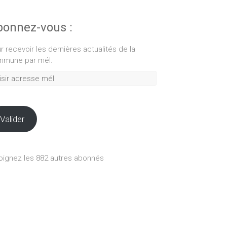
onnez-vous :
r recevoir les dernières actualités de la
mune par mél.
ir
esse
Valider
oignez les 882 autres abonnés