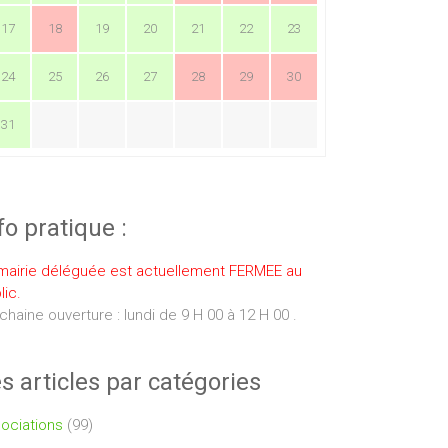
17
18
19
20
21
22
23
24
25
26
27
28
29
30
31
fo pratique :
mairie déléguée est actuellement FERMEE au
lic.
chaine ouverture : lundi de 9 H 00 à 12 H 00 .
s articles par catégories
ociations
(99)