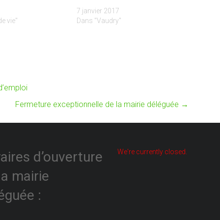
7 janvier 2017
e vie"
Dans "Vaudry"
 d’emploi
Fermeture exceptionnelle de la mairie déléguée
→
We're currently closed.
aires d’ouverture
la mairie
éguée :