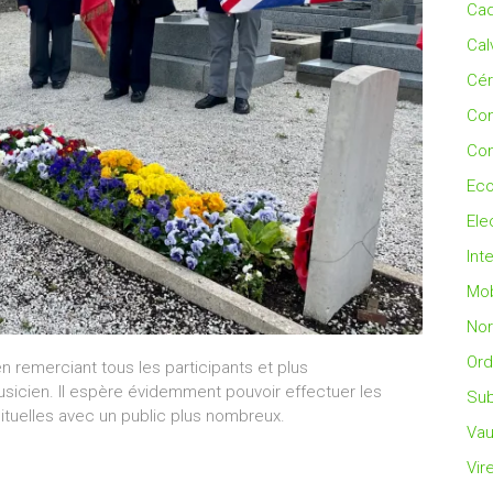
Cad
Cal
Cé
Co
Con
Eco
Ele
Int
Mob
No
Ord
 remerciant tous les participants et plus
usicien. Il espère évidemment pouvoir effectuer les
Sub
tuelles avec un public plus nombreux.
Vau
Vir