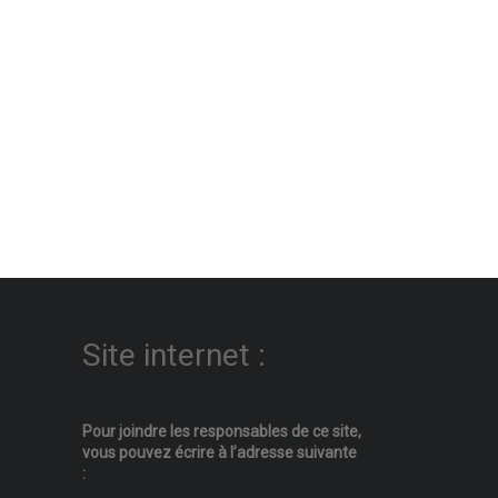
Site internet :
Pour joindre les responsables
de ce site,
vous pouvez écrire
à l’adresse suivante
: