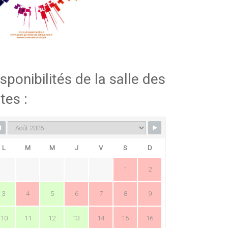
sponibilités de la salle des
tes :
L
M
M
J
V
S
D
1
2
3
4
5
6
7
8
9
10
11
12
13
14
15
16