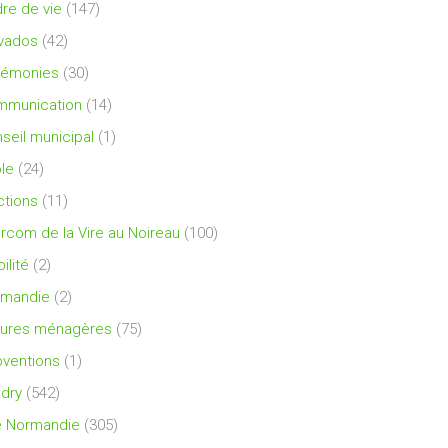
re de vie
(147)
vados
(42)
rémonies
(30)
mmunication
(14)
seil municipal
(1)
le
(24)
ctions
(11)
ercom de la Vire au Noireau
(100)
ilité
(2)
rmandie
(2)
ures ménagères
(75)
ventions
(1)
dry
(542)
e Normandie
(305)