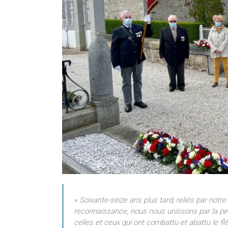
« Soixante-seize ans plus tard, reliés par no
reconnaissance, nous nous unissons par la pe
celles et ceux qui ont combattu et abattu le flé