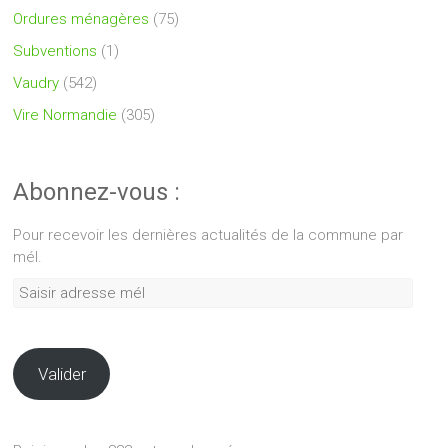
Ordures ménagères
(75)
Subventions
(1)
Vaudry
(542)
Vire Normandie
(305)
Abonnez-vous :
Pour recevoir les dernières actualités de la commune par
mél.
Saisir
adresse
mél
Valider