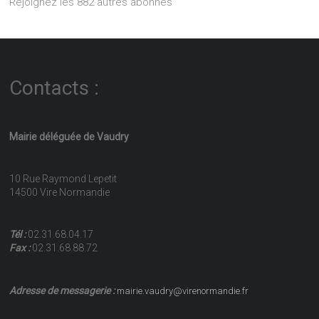
Rejoignez les 882 autres abonnés
Contacts :
Mairie déléguée de Vaudry
10 Rue Raymond Lepetit
14500 Vire Normandie
Tél :
02.31.68.04.17
Fax :
02.31.68.88.72
Adresse de messagerie :
mairie.vaudry@virenormandie.fr