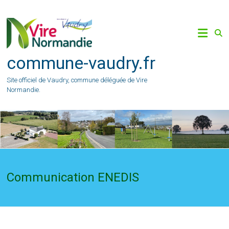
Skip
to
content
commune-vaudry.fr
Site officiel de Vaudry, commune déléguée de Vire
Normandie.
Communication ENEDIS