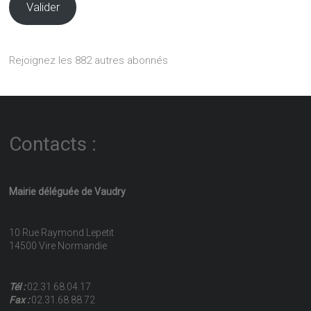
Valider
Rejoignez les 882 autres abonnés
Contacts :
Mairie déléguée de Vaudry
10 Rue Raymond Lepetit
14500 Vire Normandie
Tél :
02.31.68.04.17
Fax :
02.31.68.88.72