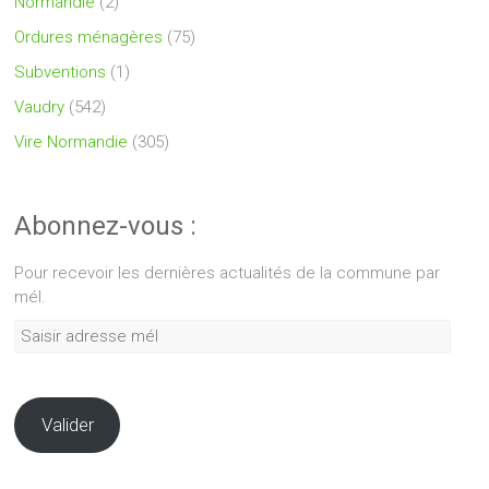
Normandie
(2)
Ordures ménagères
(75)
Subventions
(1)
Vaudry
(542)
Vire Normandie
(305)
Abonnez-vous :
Pour recevoir les dernières actualités de la commune par
mél.
Saisir
adresse
mél
Valider