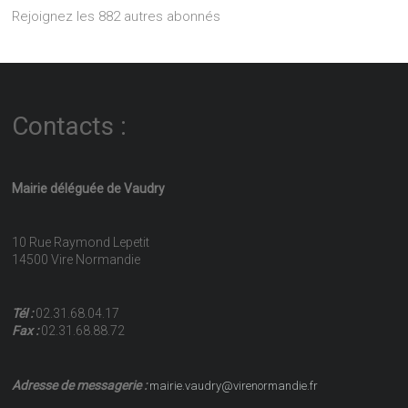
Rejoignez les 882 autres abonnés
Contacts :
Mairie déléguée de Vaudry
10 Rue Raymond Lepetit
14500 Vire Normandie
Tél :
02.31.68.04.17
Fax :
02.31.68.88.72
Adresse de messagerie :
mairie.vaudry@virenormandie.fr