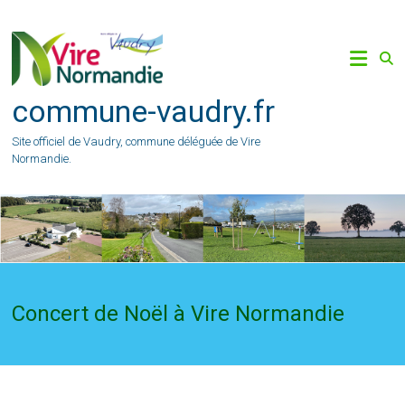
Skip
to
content
commune-vaudry.fr
Site officiel de Vaudry, commune déléguée de Vire
Normandie.
Concert de Noël à Vire Normandie