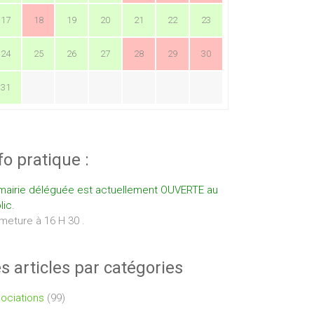
17
18
19
20
21
22
23
24
25
26
27
28
29
30
31
fo pratique :
mairie déléguée est actuellement OUVERTE au
lic.
meture à 16 H 30 .
s articles par catégories
ociations
(99)