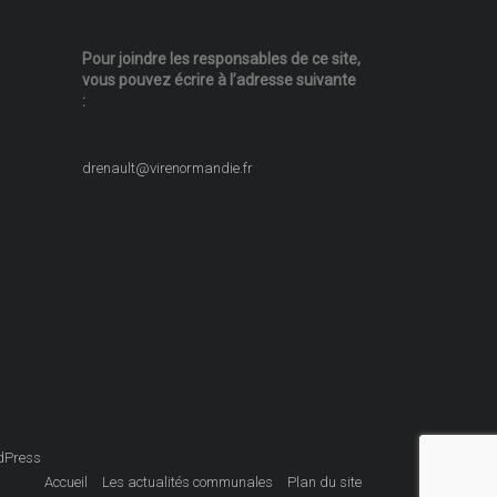
Pour joindre les responsables
de ce site,
vous pouvez écrire
à l’adresse suivante
:
drenault@virenormandie.fr
dPress
Accueil
Les actualités communales
Plan du site