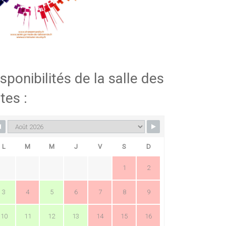
sponibilités de la salle des
tes :
L
M
M
J
V
S
D
1
2
3
4
5
6
7
8
9
10
11
12
13
14
15
16