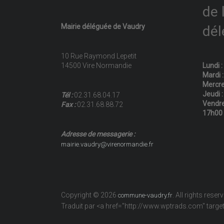
de 
Mairie déléguée de Vaudry
dél
10 Rue Raymond Lepetit
14500 Vire Normandie
Lundi 
Mardi 
Mercre
Jeudi 
Tél :
02.31.68.04.17
Vendre
Fax :
02.31.68.88.72
17h00
Adresse de messagerie :
mairie.vaudry@virenormandie.fr
Copyright © 2026
. All rights reser
commune-vaudry.fr
Traduit par <a href="http://www.wptrads.com" tar