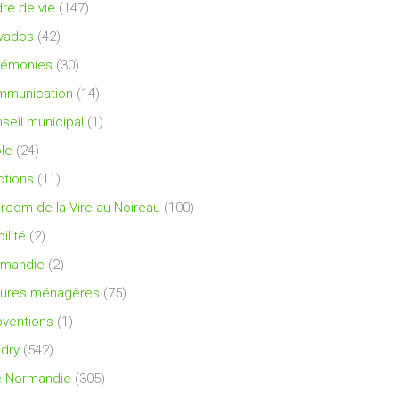
re de vie
(147)
vados
(42)
rémonies
(30)
mmunication
(14)
seil municipal
(1)
le
(24)
ctions
(11)
ercom de la Vire au Noireau
(100)
ilité
(2)
rmandie
(2)
ures ménagères
(75)
ventions
(1)
dry
(542)
e Normandie
(305)