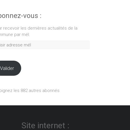
onnez-vous :
r recevoir les dernières actualités de la
mune par mél.
ir
esse
Valider
oignez les 882 autres abonnés
Site internet :