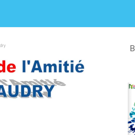
dry
B