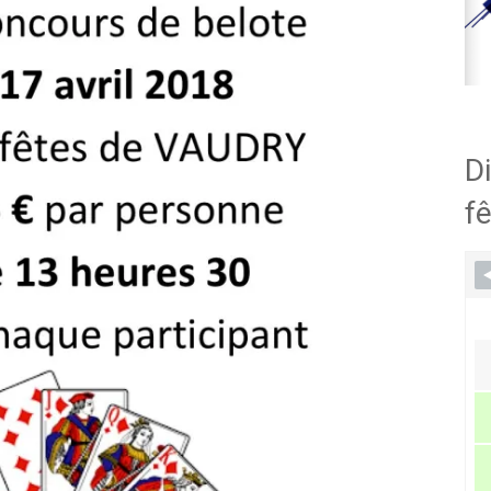
Di
fê