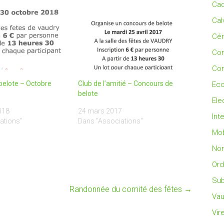
Cad
Cal
Cé
Co
Con
belote – Octobre
Club de l’amitié – Concours de
Eco
belote
Ele
018
24 mars 2017
Int
ations"
Dans "Associations"
Mob
No
Ord
Sub
Randonnée du comité des fêtes
→
Vau
Vir