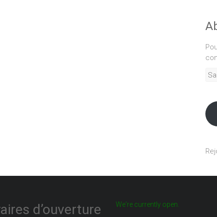
Ab
Pou
com
Sais
adr
mél
Rej
We're currently open.
aires d’ouverture