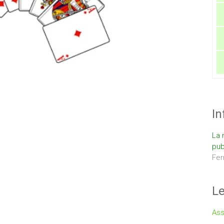
In
La 
pub
Fer
Le
Ass