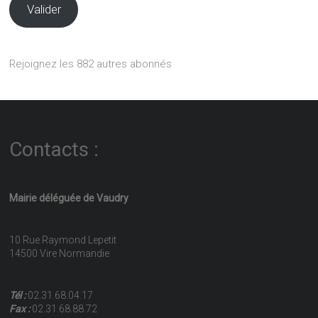
Valider
Rejoignez les 882 autres abonnés
Contacts :
Mairie déléguée de Vaudry
10 Rue Raymond Lepetit
14500 Vire Normandie
Tél :
02.31.68.04.17
Fax :
02.31.68.88.72