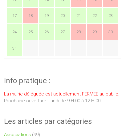
17
18
19
20
21
22
23
24
25
26
27
28
29
30
31
Info pratique :
La mairie déléguée est actuellement FERMEE au public.
Prochaine ouverture : lundi de 9 H 00 à 12 H 00 .
Les articles par catégories
Associations
(99)