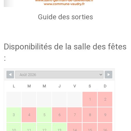
Guide des sorties
Disponibilités de la salle des fêtes
:
L
M
M
J
V
S
D
1
2
3
4
5
6
7
8
9
10
11
12
13
14
15
16