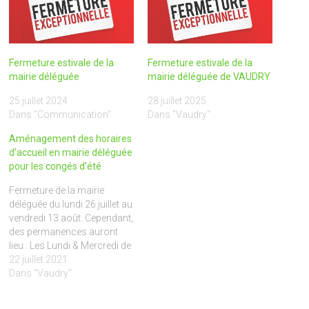
Fermeture estivale de la
Fermeture estivale de la
mairie déléguée
mairie déléguée de VAUDRY
25 juillet 2024
28 juillet 2025
Dans "Communication"
Dans "Vaudry"
Aménagement des horaires
d’accueil en mairie déléguée
pour les congés d’été
Fermeture de la mairie
déléguée du lundi 26 juillet au
vendredi 13 août. Cependant,
des permanences auront
lieu : Les Lundi & Mercredi de
8h30 à 12h30Le Jeudi de
22 juillet 2021
14h00 à 18h00
Dans "Vaudry"