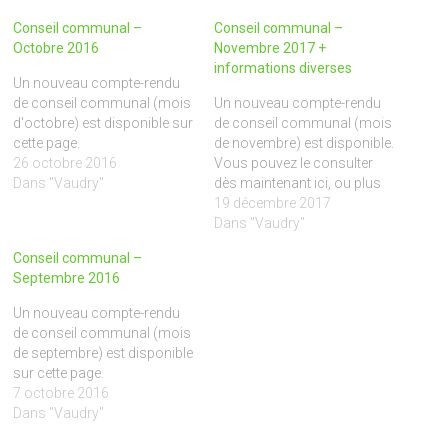
Conseil communal –
Conseil communal –
Octobre 2016
Novembre 2017 +
informations diverses
Un nouveau compte-rendu
de conseil communal (mois
Un nouveau compte-rendu
d'octobre) est disponible sur
de conseil communal (mois
cette page.
de novembre) est disponible.
26 octobre 2016
Vous pouvez le consulter
Dans "Vaudry"
dès maintenant ici, ou plus
tard sur cette page. Bonne
19 décembre 2017
lecture. Suite aux
Dans "Vaudry"
démissions récentes au sein
Conseil communal –
du conseil communal de
Septembre 2016
Vaudry, nous accueillons 2
nouveaux conseillers M.
Un nouveau compte-rendu
Sylvain BLONDEL et M.
de conseil communal (mois
Michel LAMY. Les
de septembre) est disponible
commissions…
sur cette page.
7 octobre 2016
Dans "Vaudry"