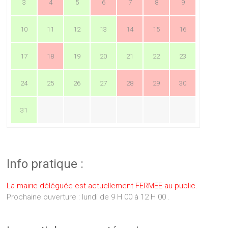
3
4
5
6
7
8
9
10
11
12
13
14
15
16
17
18
19
20
21
22
23
24
25
26
27
28
29
30
31
Info pratique :
La mairie déléguée est actuellement FERMEE au public.
Prochaine ouverture : lundi de 9 H 00 à 12 H 00 .