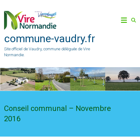
Skip
to
content
commune-vaudry.fr
Site officiel de Vaudry, commune déléguée de Vire
Normandie.
Conseil communal – Novembre
2016