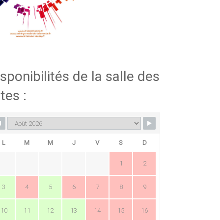
sponibilités de la salle des
tes :
L
M
M
J
V
S
D
1
2
3
4
5
6
7
8
9
10
11
12
13
14
15
16