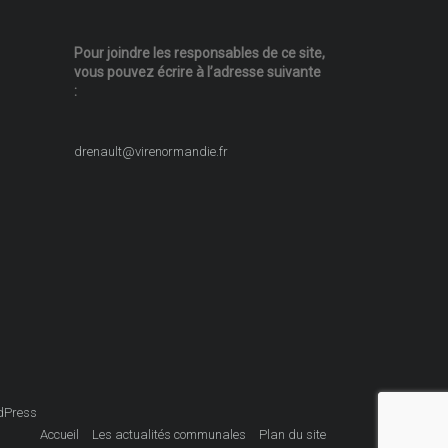
Pour joindre les responsables
de ce site,
vous pouvez écrire
à l’adresse suivante
:
drenault@virenormandie.fr
dPress
Accueil
Les actualités communales
Plan du site