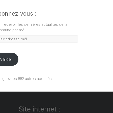
onnez-vous :
r recevoir les dernières actualités de la
mune par mél.
ir
esse
Valider
oignez les 882 autres abonnés
Site internet :