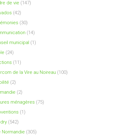
re de vie
(147)
vados
(42)
rémonies
(30)
mmunication
(14)
seil municipal
(1)
le
(24)
ctions
(11)
ercom de la Vire au Noireau
(100)
ilité
(2)
rmandie
(2)
ures ménagères
(75)
ventions
(1)
dry
(542)
e Normandie
(305)