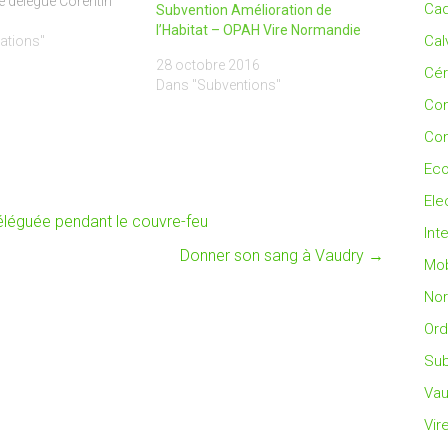
e délégué Corentin
Cad
Subvention Amélioration de
ec le soutien de la
l’Habitat – OPAH Vire Normandie
Cal
Vire Normandie, un
ations"
ra installé en plein
28 octobre 2016
Cé
, à quelques…
Dans "Subventions"
Co
Con
Eco
Ele
léguée pendant le couvre-feu
Int
Donner son sang à Vaudry
→
Mob
No
Ord
Sub
Vau
Vir