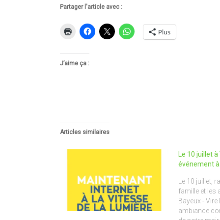
Partager l'article avec :
Plus
J’aime ça :
Articles similaires
Le 10 juillet 
événement à 
Le 10 juillet,
famille et les
Bayeux - Vir
ambiance convi