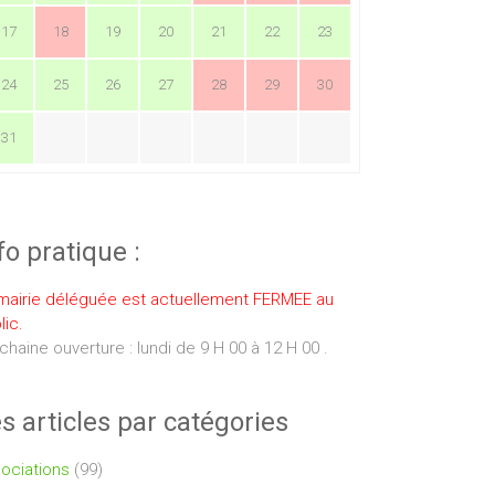
17
18
19
20
21
22
23
24
25
26
27
28
29
30
31
fo pratique :
mairie déléguée est actuellement FERMEE au
lic.
chaine ouverture : lundi de 9 H 00 à 12 H 00 .
s articles par catégories
ociations
(99)