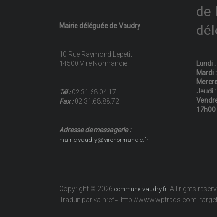
de 
Mairie déléguée de Vaudry
dél
10 Rue Raymond Lepetit
14500 Vire Normandie
Lundi 
Mardi 
Mercre
Jeudi 
Tél :
02.31.68.04.17
Vendre
Fax :
02.31.68.88.72
17h00
Adresse de messagerie :
mairie.vaudry@virenormandie.fr
Copyright © 2026
. All rights reser
commune-vaudry.fr
Traduit par <a href="http://www.wptrads.com" tar