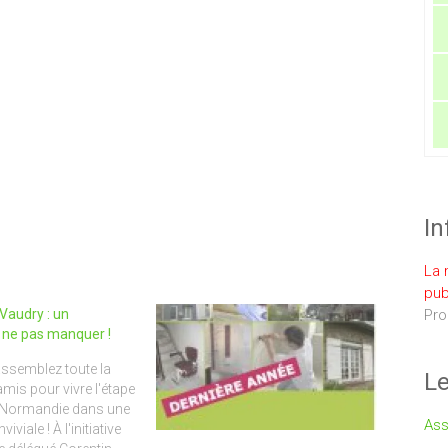
In
La 
pub
à Vaudry : un
Pro
ne pas manquer !
 rassemblez toute la
Le
 amis pour vivre l'étape
e Normandie dans une
Ass
viale ! À l'initiative