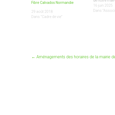
de notre mair
Fibre Calvados Normandie
Goethals et av
16 juin 2025
Commune de 
Dans "Associ
29 août 2018
écran géant se
Dans "Cadre de vie"
centre-bourg
←
Aménagements des horaires de la mairie dé