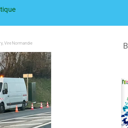
ptique
ry
,
Vire Normandie
B