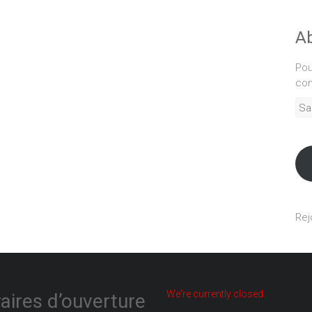
Ab
Pou
com
Sais
adr
mél
Rej
We're currently closed.
aires d’ouverture