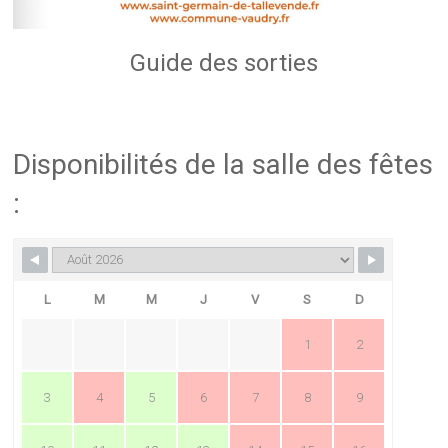
Guide des sorties
Disponibilités de la salle des fêtes
:
L
M
M
J
V
S
D
1
2
3
4
5
6
7
8
9