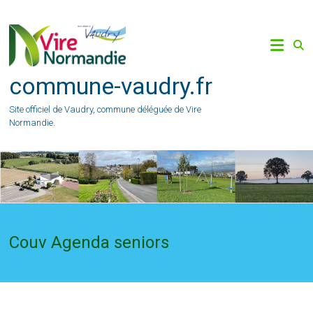
Skip
to
content
commune-vaudry.fr
Site officiel de Vaudry, commune déléguée de Vire
Normandie.
Couv Agenda seniors