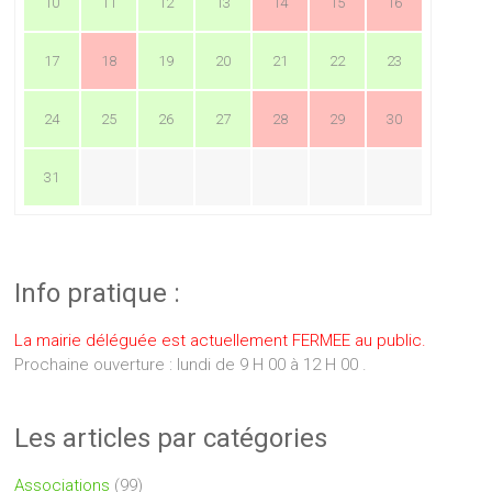
10
11
12
13
14
15
16
17
18
19
20
21
22
23
24
25
26
27
28
29
30
31
Info pratique :
La mairie déléguée est actuellement FERMEE au public.
Prochaine ouverture : lundi de 9 H 00 à 12 H 00 .
Les articles par catégories
Associations
(99)