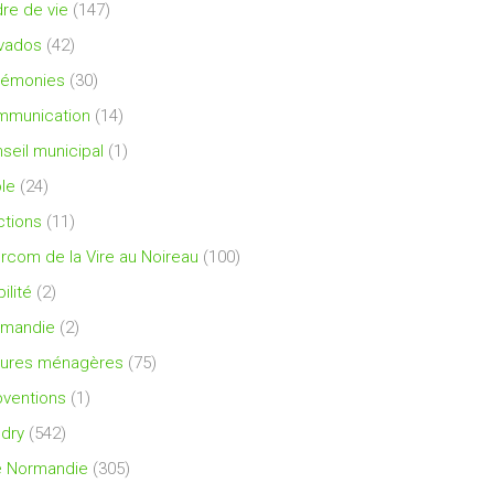
re de vie
(147)
vados
(42)
rémonies
(30)
mmunication
(14)
seil municipal
(1)
le
(24)
ctions
(11)
ercom de la Vire au Noireau
(100)
ilité
(2)
rmandie
(2)
ures ménagères
(75)
ventions
(1)
dry
(542)
e Normandie
(305)