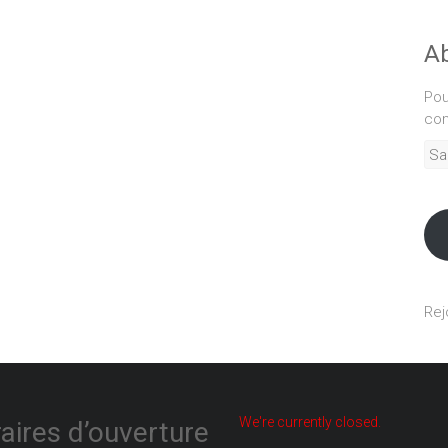
Ab
Pou
com
Sais
adr
mél
Rej
We're currently closed.
aires d’ouverture