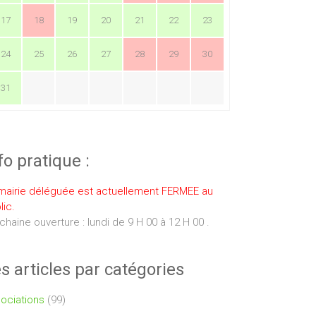
17
18
19
20
21
22
23
24
25
26
27
28
29
30
31
fo pratique :
mairie déléguée est actuellement FERMEE au
lic.
chaine ouverture : lundi de 9 H 00 à 12 H 00 .
s articles par catégories
ociations
(99)