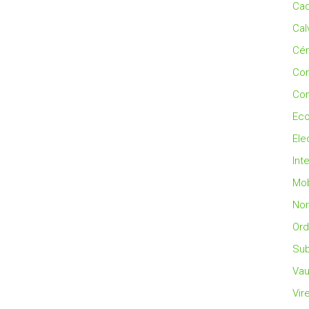
Cad
Cal
Cé
Co
Con
Eco
Ele
Int
Mob
No
Ord
Sub
Vau
Vir