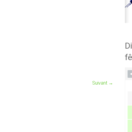
Di
fê
Suivant →