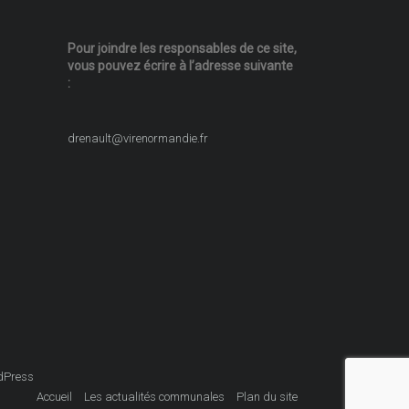
Pour joindre les responsables
de ce site,
vous pouvez écrire
à l’adresse suivante
:
drenault@virenormandie.fr
dPress
Accueil
Les actualités communales
Plan du site