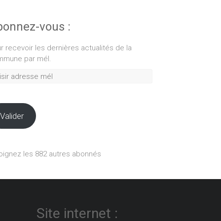
onnez-vous :
r recevoir les dernières actualités de la
mune par mél.
ir
esse
Valider
oignez les 882 autres abonnés
Site internet :