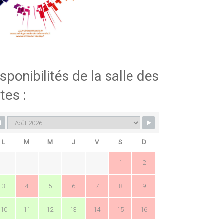
sponibilités de la salle des
tes :
L
M
M
J
V
S
D
1
2
3
4
5
6
7
8
9
10
11
12
13
14
15
16