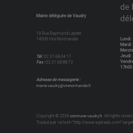
de 
Mairie déléguée de Vaudry
dél
10 Rue Raymond Lepetit
14500 Vire Normandie
Lundi 
Mardi 
Mercre
Jeudi 
Tél :
02.31.68.04.17
Vendre
Fax :
02.31.68.88.72
17h00
Adresse de messagerie :
mairie.vaudry@virenormandie.fr
Copyright © 2026
. All rights reser
commune-vaudry.fr
Traduit par <a href="http://www.wptrads.com" tar