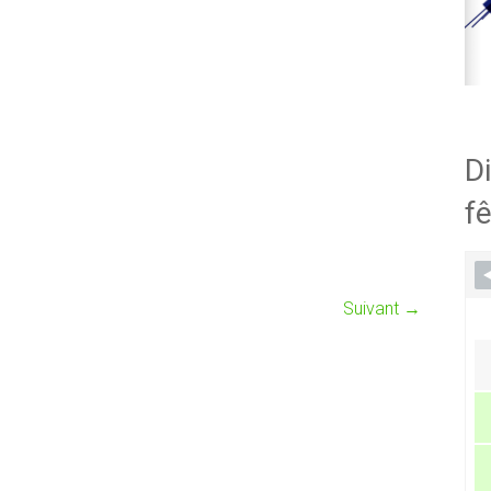
Di
fê
Suivant →