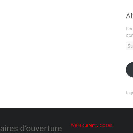
Ab
Pou
com
Sais
adr
mél
Rej
We're currently closed.
aires d’ouverture