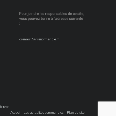
Pour joindre les responsables
de ce site,
vous pouvez écrire
à l’adresse suivante
:
drenault@virenormandie.fr
dPress
Accueil
Les actualités communales
Plan du site