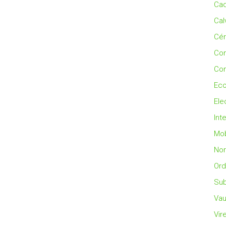
Cad
Cal
Cé
Co
Con
Eco
Ele
Int
Mob
No
Ord
Sub
Vau
Vir