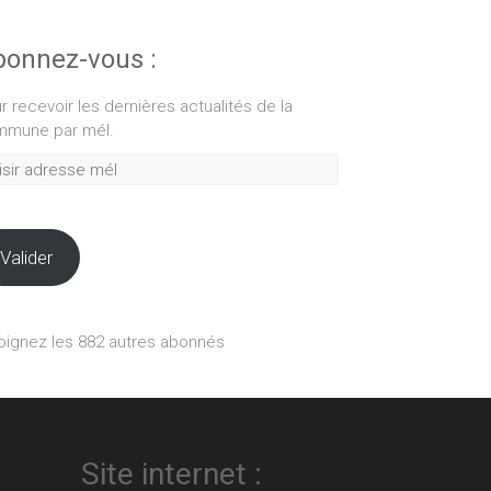
onnez-vous :
r recevoir les dernières actualités de la
mune par mél.
ir
esse
Valider
oignez les 882 autres abonnés
Site internet :