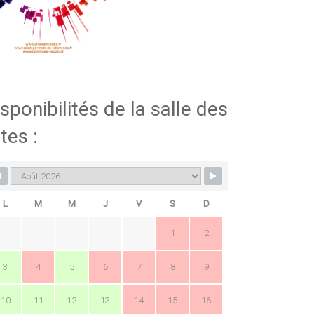
sponibilités de la salle des
tes :
L
M
M
J
V
S
D
1
2
3
4
5
6
7
8
9
10
11
12
13
14
15
16