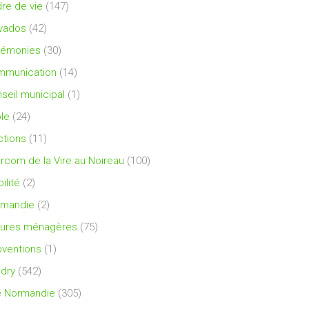
re de vie
(147)
vados
(42)
rémonies
(30)
mmunication
(14)
seil municipal
(1)
le
(24)
ctions
(11)
ercom de la Vire au Noireau
(100)
ilité
(2)
rmandie
(2)
ures ménagères
(75)
ventions
(1)
dry
(542)
e Normandie
(305)