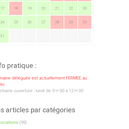
17
18
19
20
21
22
23
24
25
26
27
28
29
30
31
fo pratique :
mairie déléguée est actuellement FERMEE au
lic.
chaine ouverture : lundi de 9 H 00 à 12 H 00 .
s articles par catégories
ociations
(99)