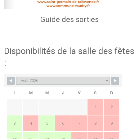
Guide des sorties
Disponibilités de la salle des fêtes
:
L
M
M
J
V
S
D
1
2
3
4
5
6
7
8
9