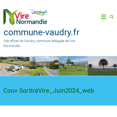
Skip
to
content
commune-vaudry.fr
Site officiel de Vaudry, commune déléguée de Vire
Normandie.
Couv SortiràVire_Juin2024_web