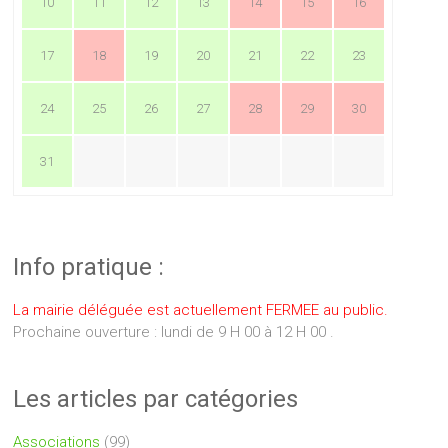
10
11
12
13
14
15
16
17
18
19
20
21
22
23
24
25
26
27
28
29
30
31
Info pratique :
La mairie déléguée est actuellement FERMEE au public.
Prochaine ouverture : lundi de 9 H 00 à 12 H 00 .
Les articles par catégories
Associations
(99)