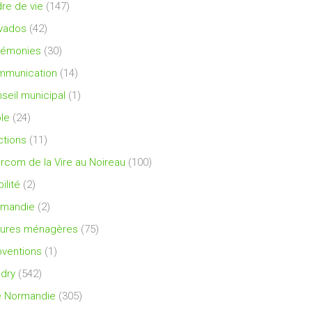
re de vie
(147)
vados
(42)
rémonies
(30)
mmunication
(14)
seil municipal
(1)
le
(24)
ctions
(11)
ercom de la Vire au Noireau
(100)
ilité
(2)
rmandie
(2)
ures ménagères
(75)
ventions
(1)
dry
(542)
e Normandie
(305)