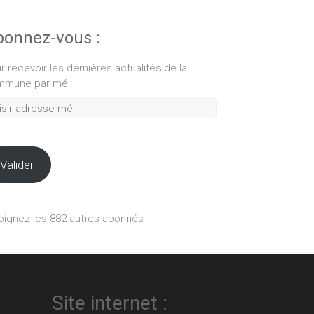
onnez-vous :
r recevoir les dernières actualités de la
mune par mél.
ir
esse
Valider
oignez les 882 autres abonnés
Site internet :