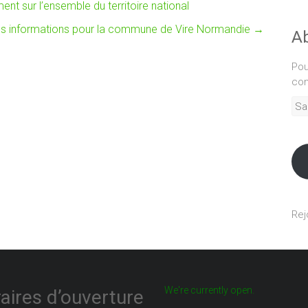
nt sur l’ensemble du territoire national
res informations pour la commune de Vire Normandie
→
Ab
Pou
com
Sais
adr
mél
Rej
We're currently open.
aires d’ouverture