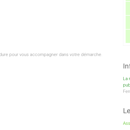
édure pour vous accompagner dans votre démarche.
In
La 
pub
Fer
Le
Ass