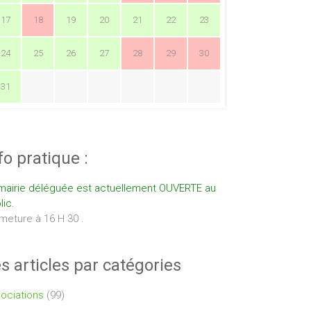
17
18
19
20
21
22
23
24
25
26
27
28
29
30
31
fo pratique :
mairie déléguée est actuellement OUVERTE au
lic.
meture à 16 H 30 .
s articles par catégories
ociations
(99)