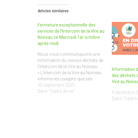
Articles similaires
Fermeture exceptionnelle des
services de l’Intercom de la Vire au
Noireau ce Mercredi 1er octobre
après-midi
Nous vous communiquons une
information du service déchets de
l’intercom de la Vire au Noireau :
Information d
« L’Intercom de la Vire au Noireau
des déchets d
informe les usagers que ses
Vire au Noire
services seront
30 septembre 2025
exceptionnellement fermés au
Dans "Cadre de vie"
9 décembre 
public le mercredi 1er octobre à
Dans "Cadre d
partir de 12h00. Cette fermeture
concerne : - L’accueil du siège de…