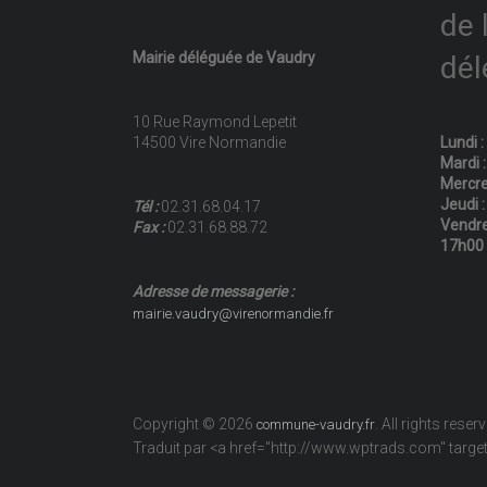
de 
Mairie déléguée de Vaudry
dél
10 Rue Raymond Lepetit
14500 Vire Normandie
Lundi 
Mardi 
Mercre
Jeudi 
Tél :
02.31.68.04.17
Vendre
Fax :
02.31.68.88.72
17h00
Adresse de messagerie :
mairie.vaudry@virenormandie.fr
Copyright © 2026
. All rights reser
commune-vaudry.fr
Traduit par <a href="http://www.wptrads.com" tar