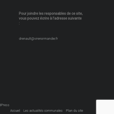
Pour joindre les responsables
de ce site,
vous pouvez écrire
à l’adresse suivante
:
drenault@virenormandie.fr
dPress
Accueil
Les actualités communales
Plan du site