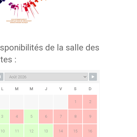
sponibilités de la salle des
tes :
L
M
M
J
V
S
D
1
2
3
4
5
6
7
8
9
10
11
12
13
14
15
16