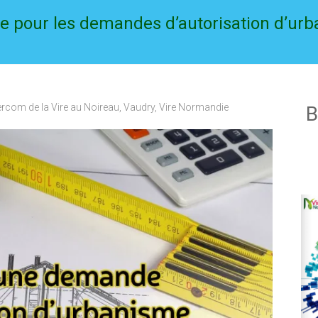
ice pour les demandes d’autorisation d’ur
ercom de la Vire au Noireau
,
Vaudry
,
Vire Normandie
B