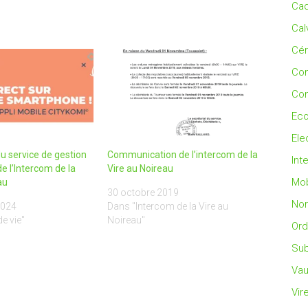
Cad
Cal
Cé
Co
Con
Eco
Ele
u service de gestion
Communication de l’intercom de la
Int
e l’Intercom de la
Vire au Noireau
Mob
au
30 octobre 2019
No
2024
Dans "Intercom de la Vire au
e vie"
Noireau"
Ord
Sub
Vau
Vir