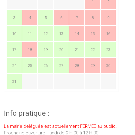
1
2
3
4
5
6
7
8
9
10
11
12
13
14
15
16
17
18
19
20
21
22
23
24
25
26
27
28
29
30
31
Info pratique :
La mairie déléguée est actuellement FERMEE au public.
Prochaine ouverture : lundi de 9 H 00 à 12 H 00 .