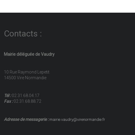
Contacts :
Mairie déléguée de Vaudry
10 Rue Raymond Lepetit
14500 Vire Normandie
Tél :
02.31.68.04.17
Fax :
02.31.68.88.72
Adresse de messagerie :
mairie.vaudry@virenormandie.fr