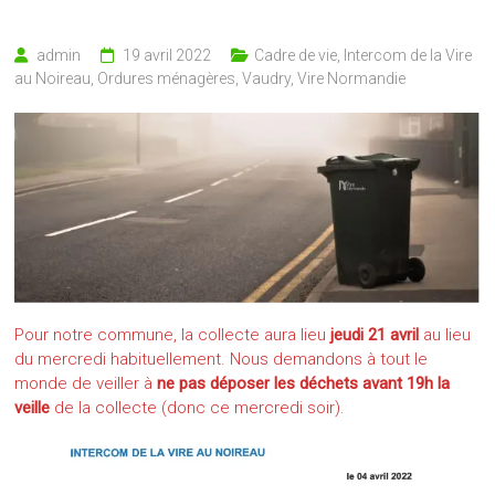
admin
19 avril 2022
Cadre de vie
,
Intercom de la Vire
au Noireau
,
Ordures ménagères
,
Vaudry
,
Vire Normandie
Pour notre commune, la collecte aura lieu
jeudi 21 avril
au lieu
du mercredi habituellement. Nous demandons à tout le
monde de veiller à
ne pas déposer les déchets avant 19h la
veille
de la collecte (donc ce mercredi soir).