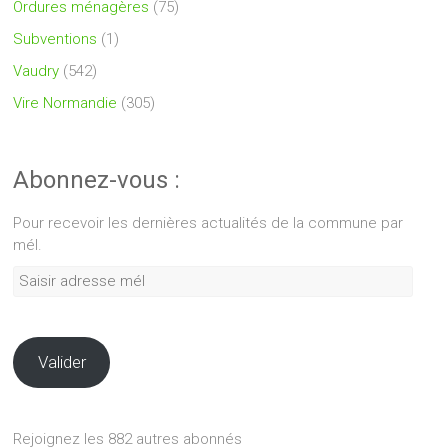
Ordures ménagères
(75)
Subventions
(1)
Vaudry
(542)
Vire Normandie
(305)
Abonnez-vous :
Pour recevoir les dernières actualités de la commune par
mél.
Saisir
adresse
mél
Valider
Rejoignez les 882 autres abonnés