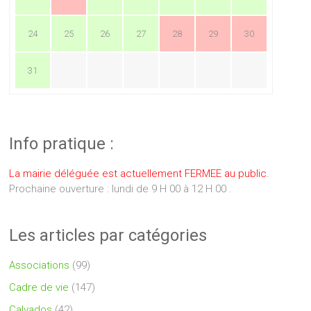
24
25
26
27
28
29
30
31
Info pratique :
La mairie déléguée est actuellement FERMEE au public.
Prochaine ouverture : lundi de 9 H 00 à 12 H 00 .
Les articles par catégories
Associations
(99)
Cadre de vie
(147)
Calvados
(42)