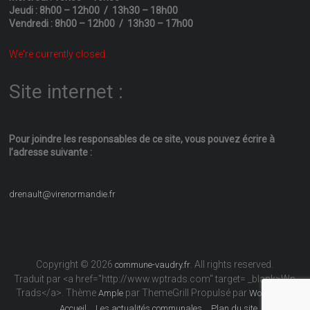
Jeudi : 8h00 – 12h00 / 13h30 – 18h00
Vendredi : 8h00 – 12h00 / 13h30 – 17h00
We're currently closed.
Site internet :
Pour joindre les responsables
de ce site, vous pouvez écrire
à
l’adresse suivante :
drenault@virenormandie.fr
Copyright © 2026
. All rights reserved.
commune-vaudry.fr
Traduit par <a href="http://www.wptrads.com" target= _blank>Wp
Trads</a>. Thème
par ThemeGrill Propulsé par
Ample
WordPress
Accueil
Les actualités communales
Plan du site