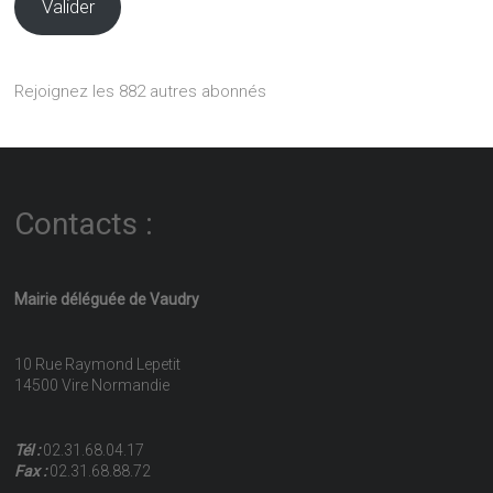
Valider
Rejoignez les 882 autres abonnés
Contacts :
Mairie déléguée de Vaudry
10 Rue Raymond Lepetit
14500 Vire Normandie
Tél :
02.31.68.04.17
Fax :
02.31.68.88.72