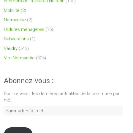
Intercom de la Vire au Noireau
(100)
Mobilité
(2)
Normandie
(2)
Ordures ménagères
(75)
Subventions
(1)
Vaudry
(542)
Vire Normandie
(305)
Abonnez-vous :
Pour recevoir les dernières actualités de la commune par
mél.
Saisir
adresse
mél