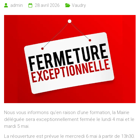
admin
28 avril 2026
Vaudry
Nous vous informons qu’en raison d’une formation, la Mairie
déléguée sera exceptionnellement fermée le lundi 4 mai et le
mardi 5 mai.
La réouverture est prévue le mercredi 6 mai à partir de 13h30.