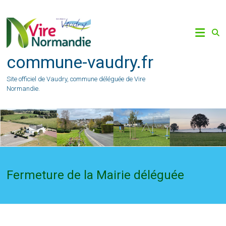
Skip
to
content
commune-vaudry.fr
Site officiel de Vaudry, commune déléguée de Vire
Normandie.
Fermeture de la Mairie déléguée