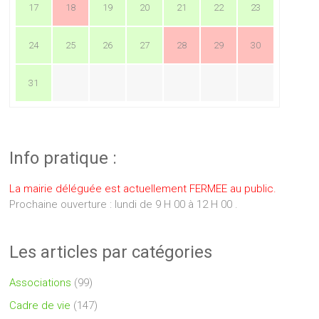
17
18
19
20
21
22
23
24
25
26
27
28
29
30
31
Info pratique :
La mairie déléguée est actuellement FERMEE au public.
Prochaine ouverture : lundi de 9 H 00 à 12 H 00 .
Les articles par catégories
Associations
(99)
Cadre de vie
(147)