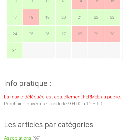
10
11
12
13
14
15
16
17
18
19
20
21
22
23
24
25
26
27
28
29
30
31
Info pratique :
La mairie déléguée est actuellement FERMEE au public.
Prochaine ouverture : lundi de 9 H 00 à 12 H 00 .
Les articles par catégories
Associations
(99)