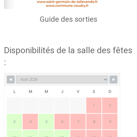
Guide des sorties
Disponibilités de la salle des fêtes
:
L
M
M
J
V
S
D
1
2
3
4
5
6
7
8
9