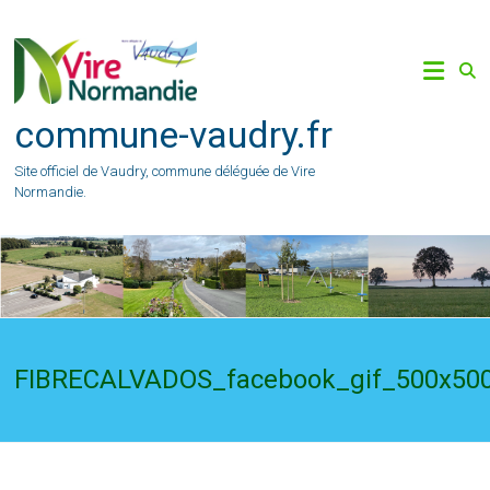
Skip
to
content
commune-vaudry.fr
Site officiel de Vaudry, commune déléguée de Vire
Normandie.
FIBRECALVADOS_facebook_gif_500x50