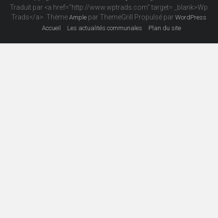
Traduit par <a href="http://www.wptrads.com" target= _blank>Wp
Trads</a>. Thème
par ThemeGrill Propulsé par
Ample
WordPress
Accueil
Les actualités communales
Plan du site