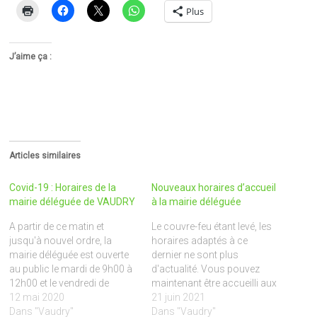
Plus
J’aime ça :
Articles similaires
Covid-19 : Horaires de la
Nouveaux horaires d’accueil
mairie déléguée de VAUDRY
à la mairie déléguée
A partir de ce matin et
Le couvre-feu étant levé, les
jusqu'à nouvel ordre, la
horaires adaptés à ce
mairie déléguée est ouverte
dernier ne sont plus
au public le mardi de 9h00 à
d'actualité. Vous pouvez
12h00 et le vendredi de
maintenant être accueilli aux
13h30 à 17h00. En cas
12 mai 2020
horaires suivants :
21 juin 2021
d’urgence, appeler la mairie
Dans "Vaudry"
Lundi :
Dans "Vaudry"