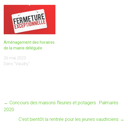
pour prendre un rendez-
13h30/18h00Mardi :
vous. Une distribution de
8h00/12h00
sacs jaunes et de masques
13h30/17h00Mercredi :
est toutefois proposée…
13h30/16h30Jeudi :
8h00/12h00
13h30/18h00Vendredi :
8h30/12h00
Aménagement des horaires
13h30/17h00
de la mairie déléguée
26 mai 2023
Dans "Vaudry"
←
Concours des maisons fleuries et potagers : Palmarès
2020
C’est bientôt la rentrée pour les jeunes vaudriciens
→