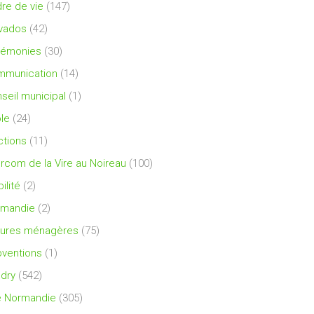
re de vie
(147)
vados
(42)
rémonies
(30)
mmunication
(14)
seil municipal
(1)
le
(24)
ctions
(11)
ercom de la Vire au Noireau
(100)
ilité
(2)
rmandie
(2)
ures ménagères
(75)
ventions
(1)
dry
(542)
e Normandie
(305)