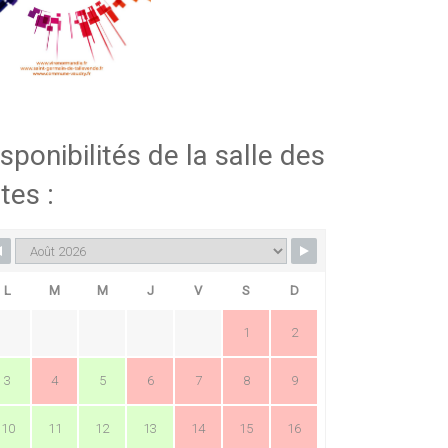
sponibilités de la salle des
tes :
L
M
M
J
V
S
D
1
2
3
4
5
6
7
8
9
10
11
12
13
14
15
16