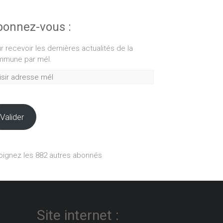
onnez-vous :
r recevoir les dernières actualités de la
mune par mél.
ir
esse
Valider
oignez les 882 autres abonnés
Site internet :