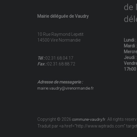
de 
Mairie déléguée de Vaudry
dél
10 Rue Raymond Lepetit
14500 Vire Normandie
Lundi 
Mardi 
Mercre
Jeudi 
Tél :
02.31.68.04.17
Vendre
Fax :
02.31.68.88.72
17h00
Adresse de messagerie :
mairie.vaudry@virenormandie.fr
Copyright © 2026
. All rights reser
commune-vaudry.fr
Traduit par <a href="http://www.wptrads.com" tar