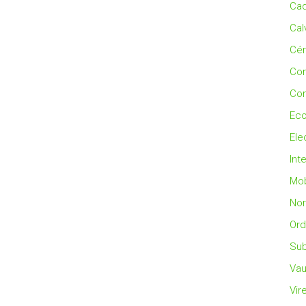
Cad
Cal
Cé
Co
Con
Eco
Ele
Int
Mob
No
Ord
Sub
Vau
Vir