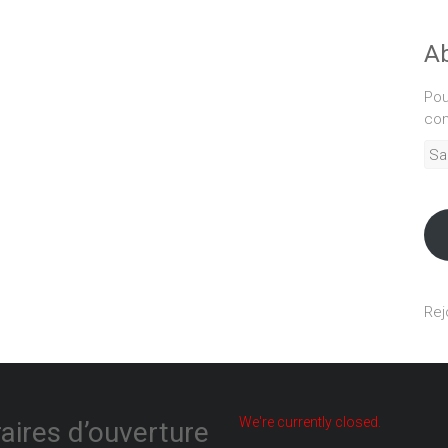
Ab
Pou
com
Sais
adr
mél
Rej
We're currently closed.
aires d’ouverture