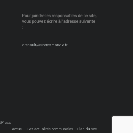
Pour joindre les responsables
de ce site,
vous pouvez écrire
à l’adresse suivante
:
drenault@virenormandie.fr
dPress
Accueil
Les actualités communales
Plan du site