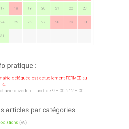
17
18
19
20
21
22
23
24
25
26
27
28
29
30
31
fo pratique :
mairie déléguée est actuellement FERMEE au
lic.
chaine ouverture : lundi de 9 H 00 à 12 H 00 .
s articles par catégories
ociations
(99)