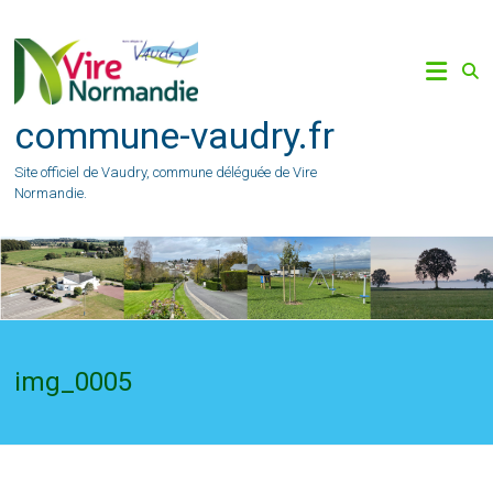
Skip
to
content
commune-vaudry.fr
Site officiel de Vaudry, commune déléguée de Vire
Normandie.
img_0005