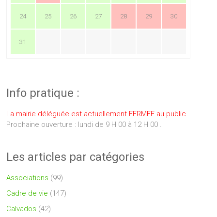
24
25
26
27
28
29
30
31
Info pratique :
La mairie déléguée est actuellement FERMEE au public.
Prochaine ouverture : lundi de 9 H 00 à 12 H 00 .
Les articles par catégories
Associations
(99)
Cadre de vie
(147)
Calvados
(42)