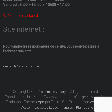
Vendredi : 8h00 – 12h00 / 13h30 – 17h00
We're currently closed.
Site internet :
Pour joindre les responsables
de ce site, vous pouvez écrire
à
l’adresse suivante :
drenault@virenormandie.fr
Copyright © 2026
. All rights reserved.
commune-vaudry.fr
Traduit par <a href="http://www.wptrads.com" target= _blank>Wp
Trads</a>. Thème
par ThemeGrill Propulsé par
Ample
WordPress
Accueil
Les actualités communales
Plan du site