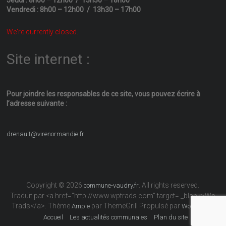
Vendredi : 8h00 – 12h00 / 13h30 – 17h00
We're currently closed.
Site internet :
Pour joindre les responsables
de ce site, vous pouvez écrire
à
l’adresse suivante :
drenault@virenormandie.fr
Copyright © 2026
. All rights reserved.
commune-vaudry.fr
Traduit par <a href="http://www.wptrads.com" target= _blank>Wp
Trads</a>. Thème
par ThemeGrill Propulsé par
Ample
WordPress
Accueil
Les actualités communales
Plan du site