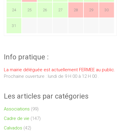
24
25
26
27
28
29
30
31
Info pratique :
La mairie déléguée est actuellement FERMEE au public.
Prochaine ouverture : lundi de 9 H 00 à 12 H 00 .
Les articles par catégories
Associations
(99)
Cadre de vie
(147)
Calvados
(42)