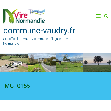
Skip
to
content
commune-vaudry.fr
Site officiel de Vaudry, commune déléguée de Vire
Normandie.
IMG_0155